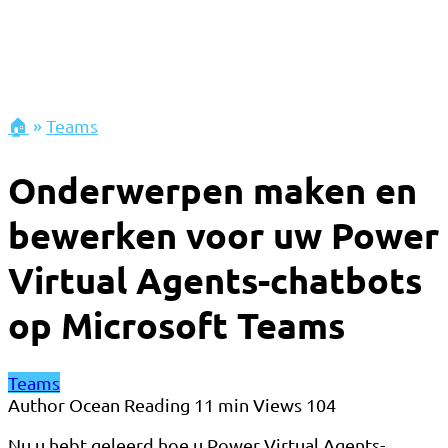
🏠
»
Teams
Onderwerpen maken en
bewerken voor uw Power
Virtual Agents-chatbots
op Microsoft Teams
Teams
Author
Ocean
Reading
11 min
Views
104
Nu u hebt geleerd hoe u Power Virtual Agents-