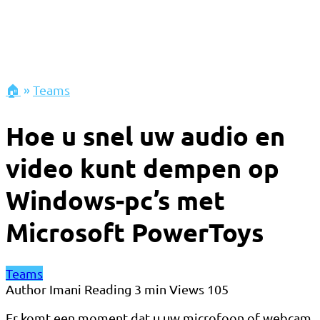
🏠
»
Teams
Hoe u snel uw audio en
video kunt dempen op
Windows-pc’s met
Microsoft PowerToys
Teams
Author
Imani
Reading
3 min
Views
105
Er komt een moment dat u uw microfoon of webcam