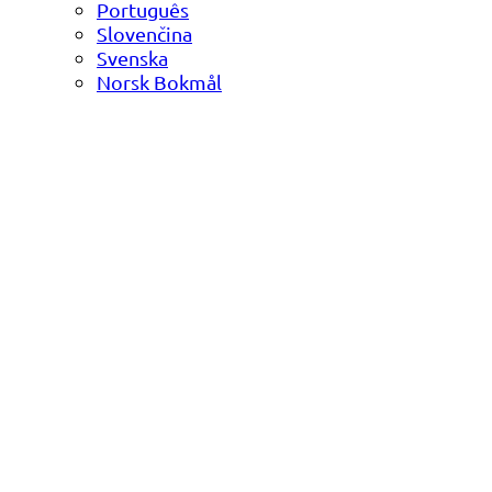
Português
Slovenčina
Svenska
Norsk Bokmål