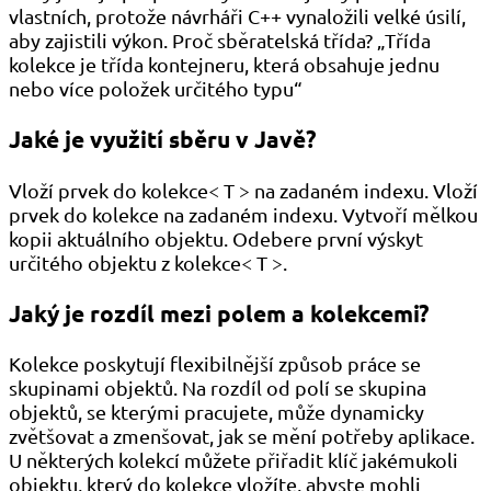
vlastních, protože návrháři C++ vynaložili velké úsilí,
aby zajistili výkon. Proč sběratelská třída? „Třída
kolekce je třída kontejneru, která obsahuje jednu
nebo více položek určitého typu“
Jaké je využití sběru
v Javě?
Vloží prvek do kolekce< T > na zadaném indexu. Vloží
prvek do kolekce na zadaném indexu. Vytvoří mělkou
kopii aktuálního objektu. Odebere první výskyt
určitého objektu z kolekce< T >.
Jaký je rozdíl mezi polem a kolekcemi?
Kolekce poskytují flexibilnější způsob práce se
skupinami objektů. Na rozdíl od polí se skupina
objektů, se kterými pracujete, může dynamicky
zvětšovat a zmenšovat, jak se mění potřeby aplikace.
U některých kolekcí můžete přiřadit klíč jakémukoli
objektu, který do kolekce vložíte, abyste mohli