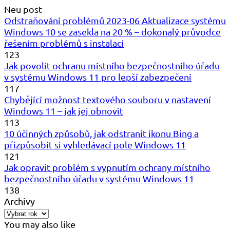
Neu post
Odstraňování problémů 2023-06 Aktualizace systému
Windows 10 se zasekla na 20 % – dokonalý průvodce
řešením problémů s instalací
123
Jak povolit ochranu místního bezpečnostního úřadu
v systému Windows 11 pro lepší zabezpečení
117
Chybějící možnost textového souboru v nastavení
Windows 11 – jak jej obnovit
113
10 účinných způsobů, jak odstranit ikonu Bing a
přizpůsobit si vyhledávací pole Windows 11
121
Jak opravit problém s vypnutím ochrany místního
bezpečnostního úřadu v systému Windows 11
138
Archivy
You may also like