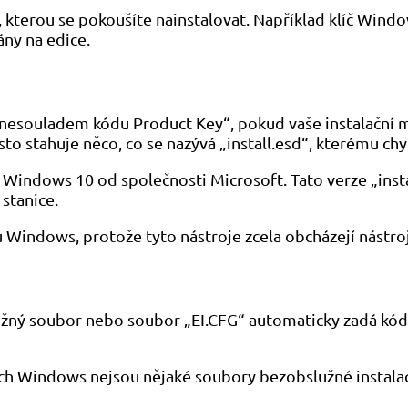
ows, kterou se pokoušíte nainstalovat. Například klíč W
ány na edice.
 „nesouladem kódu Product Key“, pokud vaše instalačn
 stahuje něco, co se nazývá „install.esd“, kterému chy
 Windows 10 od společnosti Microsoft. Tato verze „inst
stanice.
 Windows, protože tyto nástroje zcela obcházejí nástro
lužný soubor nebo soubor „EI.CFG“ automaticky zadá kó
ch Windows nejsou nějaké soubory bezobslužné instalac