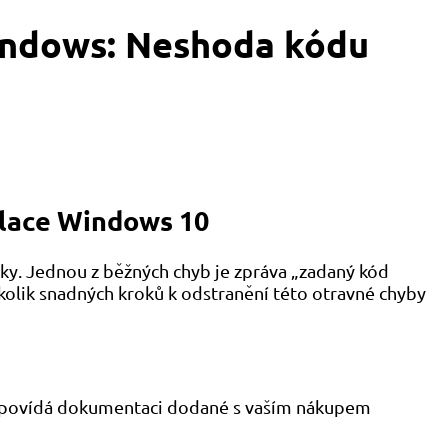
indows: Neshoda kódu
alace Windows 10
oky. Jednou z běžných chyb je zpráva „zadaný kód
olik snadných kroků k odstranění této otravné chyby
 odpovídá dokumentaci dodané s vaším nákupem