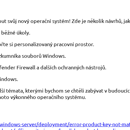
ut svůj nový operační systém! Zde je několik návrhů, ja
a běžné úkoly.
řte si personalizovaný pracovní prostor.
růzkumníka souborů Windows.
nder Firewall a dalších ochranných nástrojů.
Windows.
lší témata, kterými bychom se chtěli zabývat v budouc
hoto výkonného operačního systému.
/windows-server/deployment/error-product-key-not-mat