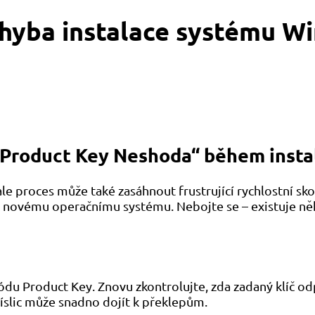
hyba instalace systému W
„Product Key Neshoda“ během inst
le proces může také zasáhnout frustrující rychlostní sk
k novému operačnímu systému. Nebojte se – existuje něk
ódu Product Key. Znovu zkontrolujte, zda zadaný klíč
íslic může snadno dojít k překlepům.