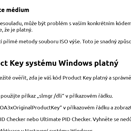
jte médium
nesouladu, může být problém s vaším konkrétním kódem 
, že je platný.
í přímé metody souboru ISO výše. Toto je snadný způso
duct Key systému Windows platný
ité ověřit, zda je váš kód Product Key platný a správně 
 použijte příkaz „slmgr /dli“ v příkazovém řádku.
 OA3xOriginalProductKey“ v příkazovém řádku a zobrazte
ft PID Checker nebo Ultimate PID Checker. Vyhněte se n
i Aktivace v Nastavení systému Windows.