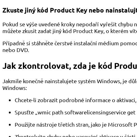
Zkuste jiný kód Product Key nebo nainstalu
Pokud se výše uvedené kroky nepodaří vyřešit chybu 
můžete zkusit zadat jiný kód Product Key, o kterém víte
Případně si stáhněte čerstvé instalační médium pomoc
nebo DVD.
Jak zkontrolovat, zda je kód Pro
Jakmile konečně nainstalujete systém Windows, je důlež
Windows:
Chcete-li zobrazit podrobné informace o aktivaci,
Spusťte „wmic path softwarelicensingservice get
Použijte nástroje třetích stran, jako je Microso
Zkontrolujte chyby nebo varování aktivace v část