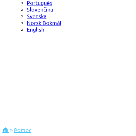
Português
Slovenčina
Svenska
Norsk Bokmål
English
🏠
»
Pomoc