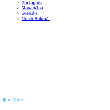
Português
Slovenčina
Svenska
Norsk Bokmål
🏠
»
Cómo