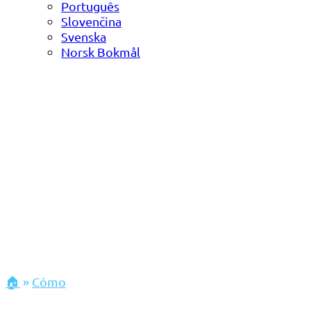
Português
Slovenčina
Svenska
Norsk Bokmål
🏠
»
Cómo