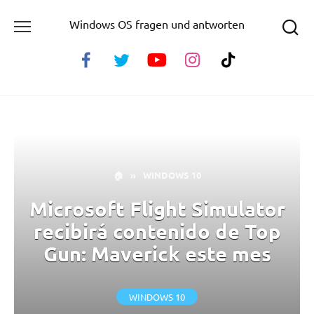
Skip
Windows OS fragen und antworten
to
content
🏠
»
WINDOWS 10
Microsoft Flight Simulator
recibirá contenido de Top
Gun: Maverick este mes
WINDOWS 10