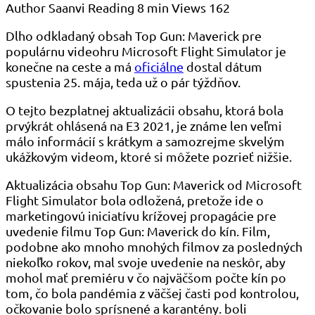
Author
Saanvi
Reading
8 min
Views
162
Dlho odkladaný obsah Top Gun: Maverick pre
populárnu videohru Microsoft Flight Simulator je
konečne na ceste a má
oficiálne
dostal dátum
spustenia 25. mája, teda už o pár týždňov.
O tejto bezplatnej aktualizácii obsahu, ktorá bola
prvýkrát ohlásená na E3 2021, je známe len veľmi
málo informácií s krátkym a samozrejme skvelým
ukážkovým videom, ktoré si môžete pozrieť nižšie.
Aktualizácia obsahu Top Gun: Maverick od Microsoft
Flight Simulator bola odložená, pretože ide o
marketingovú iniciatívu krížovej propagácie pre
uvedenie filmu Top Gun: Maverick do kín. Film,
podobne ako mnoho mnohých filmov za posledných
niekoľko rokov, mal svoje uvedenie na neskôr, aby
mohol mať premiéru v čo najväčšom počte kín po
tom, čo bola pandémia z väčšej časti pod kontrolou,
očkovanie bolo sprísnené a karantény. boli