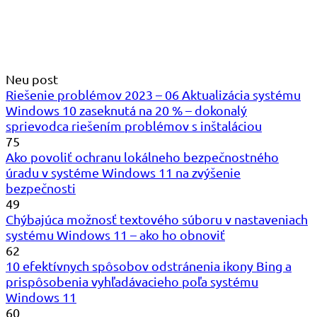
Neu post
Riešenie problémov 2023 – 06 Aktualizácia systému
Windows 10 zaseknutá na 20 % – dokonalý
sprievodca riešením problémov s inštaláciou
75
Ako povoliť ochranu lokálneho bezpečnostného
úradu v systéme Windows 11 na zvýšenie
bezpečnosti
49
Chýbajúca možnosť textového súboru v nastaveniach
systému Windows 11 – ako ho obnoviť
62
10 efektívnych spôsobov odstránenia ikony Bing a
prispôsobenia vyhľadávacieho poľa systému
Windows 11
60