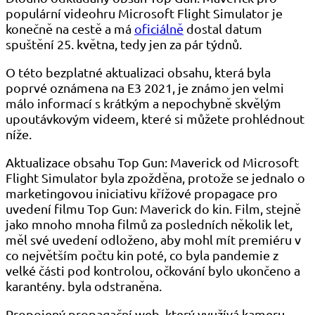
populární videohru Microsoft Flight Simulator je
konečně na cestě a má
oficiálně
dostal datum
spuštění 25. května, tedy jen za pár týdnů.
O této bezplatné aktualizaci obsahu, která byla
poprvé oznámena na E3 2021, je známo jen velmi
málo informací s krátkým a nepochybně skvělým
upoutávkovým videem, které si můžete prohlédnout
níže.
Aktualizace obsahu Top Gun: Maverick od Microsoft
Flight Simulator byla zpožděna, protože se jednalo o
marketingovou iniciativu křížové propagace pro
uvedení filmu Top Gun: Maverick do kin. Film, stejně
jako mnoho mnoha filmů za posledních několik let,
měl své uvedení odloženo, aby mohl mít premiéru v
co největším počtu kin poté, co byla pandemie z
velké části pod kontrolou, očkování bylo ukončeno a
karantény. byla odstraněna.
Propojený propagační web, který využívá kameru