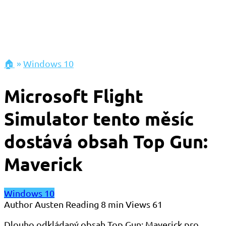
🏠
»
Windows 10
Microsoft Flight
Simulator tento měsíc
dostává obsah Top Gun:
Maverick
Windows 10
Author
Austen
Reading
8 min
Views
61
Dlouho odkládaný obsah Top Gun: Maverick pro