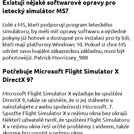
Existují nějaké softwarové opravy pro
letecký simulátor MS?
Lidé z MS, kteří podporují program leteckého
simulátoru, by měli mít opravy softwaru a výsledné
pokyny již hotové a dostupné pro instalaci pro ty lidi,
kteří mají platformy Windows 10. Pokud si chce MS
udržet svou loajální zákaznickou základnu, musí být
pohotovější. Patrick Morrissey_988
Potřebuje Microsoft Flight Simulator X
DirectX 9?
Microsoft Flight Simulator X vyžaduje ke spuštění
DirectX 9, takže se ujistěte, že si jej stáhnete a
nainstalujete z webu společnosti Microsoft. 7.
Spusťte Flight Simulator X v režimu okna bez okrajů
Někteří uživatelé tvrdí, že spuštění Flight Simulatoru
X v režimu okna řeší určité problémy s videem, takže
zkusme hru spustit v režimu okna.