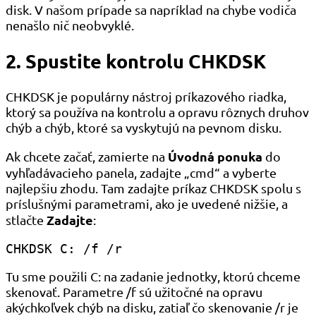
disk. V našom prípade sa napríklad na chybe vodiča
nenašlo nič neobvyklé.
2. Spustite kontrolu CHKDSK
CHKDSK je populárny nástroj príkazového riadka,
ktorý sa používa na kontrolu a opravu rôznych druhov
chýb a chýb, ktoré sa vyskytujú na pevnom disku.
Úvodná ponuka
Ak chcete začať, zamierte na
do
vyhľadávacieho panela, zadajte „cmd“ a vyberte
najlepšiu zhodu. Tam zadajte príkaz CHKDSK spolu s
príslušnými parametrami, ako je uvedené nižšie, a
Zadajte
stlačte
:
CHKDSK C: /f /r
Tu sme použili C: na zadanie jednotky, ktorú chceme
skenovať. Parametre /f sú užitočné na opravu
akýchkoľvek chýb na disku, zatiaľ čo skenovanie /r je