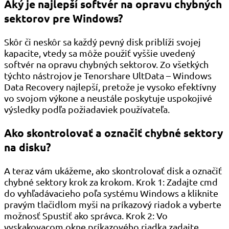
Aký je najlepší softvér na opravu chybných
sektorov pre Windows?
Skôr či neskôr sa každý pevný disk priblíži svojej
kapacite, vtedy sa môže použiť vyššie uvedený
softvér na opravu chybných sektorov. Zo všetkých
týchto nástrojov je Tenorshare UltData – Windows
Data Recovery najlepší, pretože je vysoko efektívny
vo svojom výkone a neustále poskytuje uspokojivé
výsledky podľa požiadaviek používateľa.
Ako skontrolovať a označiť chybné sektory
na disku?
A teraz vám ukážeme, ako skontrolovať disk a označiť
chybné sektory krok za krokom. Krok 1: Zadajte cmd
do vyhľadávacieho poľa systému Windows a kliknite
pravým tlačidlom myši na príkazový riadok a vyberte
možnosť Spustiť ako správca. Krok 2: Vo
vyskakovacom okne príkazového riadka zadajte