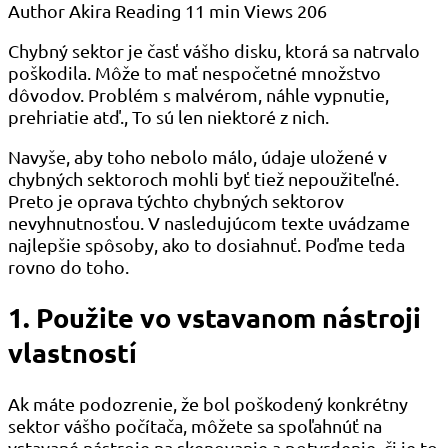
Author
Akira
Reading
11 min
Views
206
Chybný sektor je časť vášho disku, ktorá sa natrvalo
poškodila. Môže to mať nespočetné množstvo
dôvodov. Problém s malvérom, náhle vypnutie,
prehriatie atď., To sú len niektoré z nich.
Navyše, aby toho nebolo málo, údaje uložené v
chybných sektoroch mohli byť tiež nepoužiteľné.
Preto je oprava týchto chybných sektorov
nevyhnutnosťou. V nasledujúcom texte uvádzame
najlepšie spôsoby, ako to dosiahnuť. Poďme teda
rovno do toho.
1. Použite vo vstavanom nástroji
vlastností
Ak máte podozrenie, že bol poškodený konkrétny
sektor vášho počítača, môžete sa spoľahnúť na
vstavané nástroje na skenovanie a potvrdenie, či je to