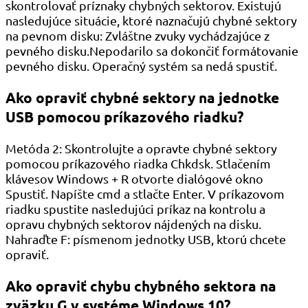
skontrolovať príznaky chybných sektorov. Existujú
nasledujúce situácie, ktoré naznačujú chybné sektory
na pevnom disku: Zvláštne zvuky vychádzajúce z
pevného disku.Nepodarilo sa dokončiť formátovanie
pevného disku. Operačný systém sa nedá spustiť.
Ako opraviť chybné sektory na jednotke
USB pomocou príkazového riadku?
Metóda 2: Skontrolujte a opravte chybné sektory
pomocou príkazového riadka Chkdsk. Stlačením
klávesov Windows + R otvorte dialógové okno
Spustiť. Napíšte cmd a stlačte Enter. V príkazovom
riadku spustite nasledujúci príkaz na kontrolu a
opravu chybných sektorov nájdených na disku.
Nahraďte F: písmenom jednotky USB, ktorú chcete
opraviť.
Ako opraviť chybu chybného sektora na
zväzku G v systéme Windows 10?