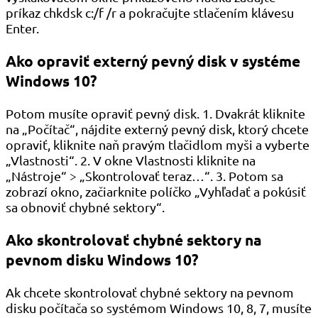
príkaz chkdsk c:/f /r a pokračujte stlačením klávesu
Enter.
Ako opraviť externý pevný disk v systéme
Windows 10?
Potom musíte opraviť pevný disk. 1. Dvakrát kliknite
na „Počítač“, nájdite externý pevný disk, ktorý chcete
opraviť, kliknite naň pravým tlačidlom myši a vyberte
„Vlastnosti“. 2. V okne Vlastnosti kliknite na
„Nástroje“ > „Skontrolovať teraz…“. 3. Potom sa
zobrazí okno, začiarknite políčko „Vyhľadať a pokúsiť
sa obnoviť chybné sektory“.
Ako skontrolovať chybné sektory na
pevnom disku Windows 10?
Ak chcete skontrolovať chybné sektory na pevnom
disku počítača so systémom Windows 10, 8, 7, musíte