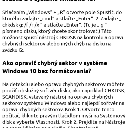
Stlačením „Windows“ + „R“ otvorte pole Spustiť, do
ktorého zadajte „cmd“ a stlačte „Enter“. 2. Zadajte „
chkdsk g: /f /r /x “ a stlačte „Enter“. (Tu je „ g “
písmeno disku, ktorý chcete skontrolovať.) Táto
možnosť spustí nástroj CHKDSK na kontrolu a opravu
chybných sektorov alebo iných chýb na disku na
zväzku G:.
Ako opraviť chybný sektor v systéme
Windows 10 bez formátovania?
Na detekciu alebo opravu chybných sektorov môžete
použiť obslužný softvér disku, ako napríklad CHKDSK,
SCANDISK, vstavaný nástroj na opravu chybných
sektorov systému Windows alebo najlepší softvér na
opravu chybných sektorov. Krok 1. Otvorte tento
počítač, kliknite pravým tlačidlom myši na Systémový
disk a vyberte Vlastnosti. Krok 2. Prejdite na Nástroje
a potom kliknite na položku Skontrolovať.