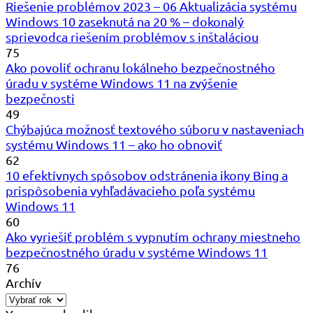
Riešenie problémov 2023 – 06 Aktualizácia systému
Windows 10 zaseknutá na 20 % – dokonalý
sprievodca riešením problémov s inštaláciou
75
Ako povoliť ochranu lokálneho bezpečnostného
úradu v systéme Windows 11 na zvýšenie
bezpečnosti
49
Chýbajúca možnosť textového súboru v nastaveniach
systému Windows 11 – ako ho obnoviť
62
10 efektívnych spôsobov odstránenia ikony Bing a
prispôsobenia vyhľadávacieho poľa systému
Windows 11
60
Ako vyriešiť problém s vypnutím ochrany miestneho
bezpečnostného úradu v systéme Windows 11
76
Archív