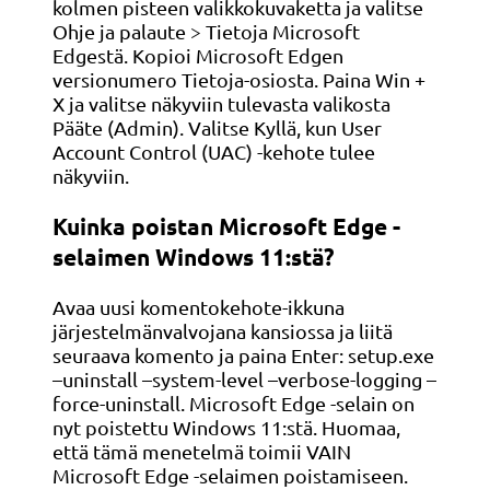
kolmen pisteen valikkokuvaketta ja valitse
Ohje ja palaute > Tietoja Microsoft
Edgestä. Kopioi Microsoft Edgen
versionumero Tietoja-osiosta. Paina Win +
X ja valitse näkyviin tulevasta valikosta
Pääte (Admin). Valitse Kyllä, kun User
Account Control (UAC) -kehote tulee
näkyviin.
Kuinka poistan Microsoft Edge -
selaimen Windows 11:stä?
Avaa uusi komentokehote-ikkuna
järjestelmänvalvojana kansiossa ja liitä
seuraava komento ja paina Enter: setup.exe
–uninstall –system-level –verbose-logging –
force-uninstall. Microsoft Edge -selain on
nyt poistettu Windows 11:stä. Huomaa,
että tämä menetelmä toimii VAIN
Microsoft Edge -selaimen poistamiseen.