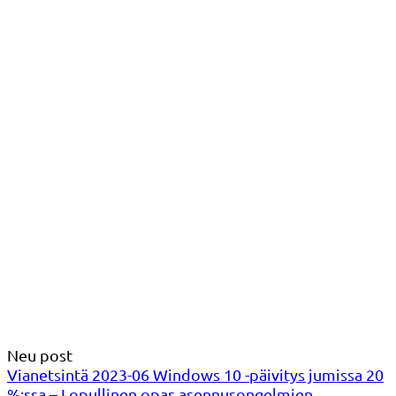
Neu post
Vianetsintä 2023-06 Windows 10 -päivitys jumissa 20
%:ssa – Lopullinen opas asennusongelmien