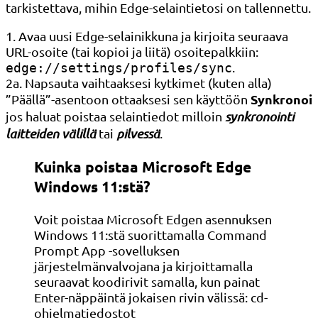
tarkistettava, mihin Edge-selaintietosi on tallennettu.
1. Avaa uusi Edge-selainikkuna ja kirjoita seuraava
URL-osoite (tai kopioi ja liitä) osoitepalkkiin:
.
edge://settings/profiles/sync
2a. Napsauta vaihtaaksesi kytkimet (kuten alla)
Synkronoi
”Päällä”-asentoon ottaaksesi sen käyttöön
jos haluat poistaa selaintiedot milloin
synkronointi
laitteiden välillä
tai
pilvessä
.
Kuinka poistaa Microsoft Edge
Windows 11:stä?
Voit poistaa Microsoft Edgen asennuksen
Windows 11:stä suorittamalla Command
Prompt App -sovelluksen
järjestelmänvalvojana ja kirjoittamalla
seuraavat koodirivit samalla, kun painat
Enter-näppäintä jokaisen rivin välissä: cd-
ohjelmatiedostot