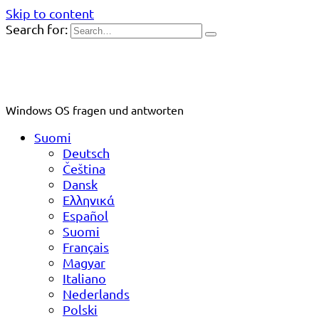
Skip to content
Search for:
Windows OS fragen und antworten
Suomi
Deutsch
Čeština
Dansk
Ελληνικά
Español
Suomi
Français
Magyar
Italiano
Nederlands
Polski