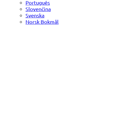
Português
Slovenčina
Svenska
Norsk Bokmål