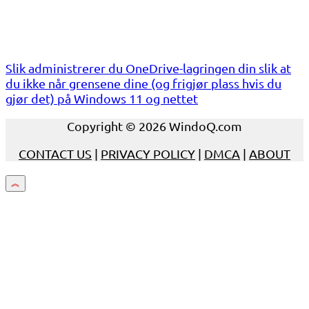
Slik administrerer du OneDrive-lagringen din slik at
du ikke når grensene dine (og frigjør plass hvis du
gjør det) på Windows 11 og nettet
Copyright © 2026 WindoQ.com
CONTACT US
|
PRIVACY POLICY
|
DMCA
|
ABOUT