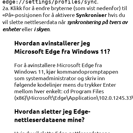
.
edge://settings/profiles/sync
2a. Klikk for å endre bryterne (som vist nedenfor) til
Synkroniser
«På»-posisjonen for å aktivere
hvis du
vil slette nettleserdata når
synkronisering på tvers av
enheter
eller
i skyen
.
Hvordan avinstallerer jeg
Microsoft Edge fra Windows 11?
For å avinstallere Microsoft Edge fra
Windows 11, kjør kommandopromptappen
som systemadministrator og skriv inn
følgende kodelinjer mens du trykker Enter
mellom hver enkelt: cd Program Files
(x86)\Microsoft\Edge\Application\102.0.1245.33\
Hvordan sletter jeg Edge-
nettleserdataene mine?