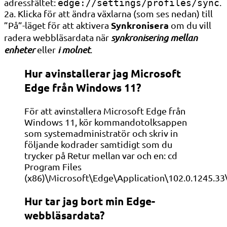
adressfältet:
.
edge://settings/profiles/sync
2a. Klicka för att ändra växlarna (som ses nedan) till
Synkronisera
”På”-läget för att aktivera
om du vill
radera webbläsardata när
synkronisering mellan
enheter
eller
i molnet
.
Hur avinstallerar jag Microsoft
Edge från Windows 11?
För att avinstallera Microsoft Edge från
Windows 11, kör kommandotolksappen
som systemadministratör och skriv in
följande kodrader samtidigt som du
trycker på Retur mellan var och en: cd
Program Files
(x86)\Microsoft\Edge\Application\102.0.1245.33\
Hur tar jag bort min Edge-
webbläsardata?