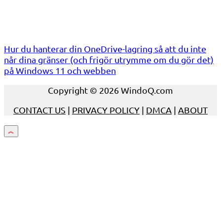
Hur du hanterar din OneDrive-lagring så att du inte
når dina gränser (och frigör utrymme om du gör det)
på Windows 11 och webben
Copyright © 2026 WindoQ.com
CONTACT US
|
PRIVACY POLICY
|
DMCA
|
ABOUT