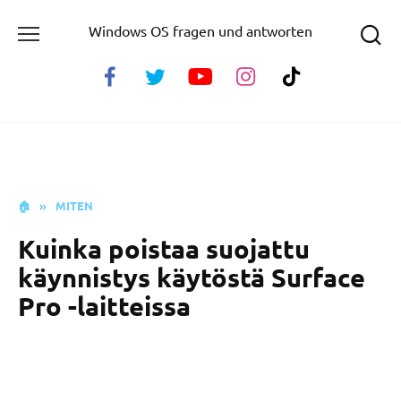
Skip
Windows OS fragen und antworten
to
content
🏠
»
MITEN
Kuinka poistaa suojattu
käynnistys käytöstä Surface
Pro -laitteissa