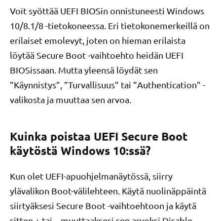
Voit syöttää UEFI BIOSin onnistuneesti Windows
10/8.1/8 -tietokoneessa. Eri tietokonemerkeillä on
erilaiset emolevyt, joten on hieman erilaista
löytää Secure Boot -vaihtoehto heidän UEFI
BIOSissaan. Mutta yleensä löydät sen
”Käynnistys”, ”Turvallisuus” tai ”Authentication” -
valikosta ja muuttaa sen arvoa.
Kuinka poistaa UEFI Secure Boot
käytöstä Windows 10:ssä?
Kun olet UEFI-apuohjelmanäytössä, siirry
ylävalikon Boot-välilehteen. Käytä nuolinäppäintä
siirtyäksesi Secure Boot -vaihtoehtoon ja käytä
sitten + tai – muuttaaksesi sen arvoksi Disable.