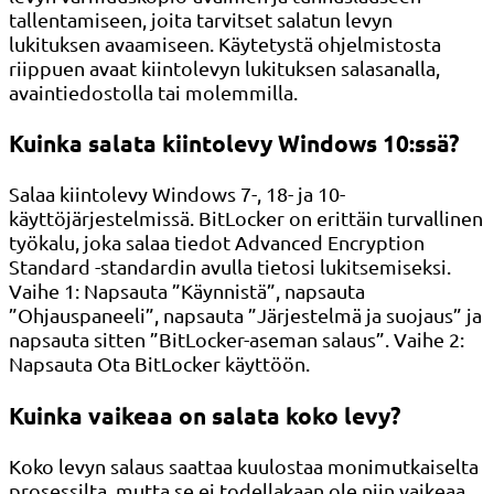
tallentamiseen, joita tarvitset salatun levyn
lukituksen avaamiseen. Käytetystä ohjelmistosta
riippuen avaat kiintolevyn lukituksen salasanalla,
avaintiedostolla tai molemmilla.
Kuinka salata kiintolevy Windows 10:ssä?
Salaa kiintolevy Windows 7-, 18- ja 10-
käyttöjärjestelmissä. BitLocker on erittäin turvallinen
työkalu, joka salaa tiedot Advanced Encryption
Standard -standardin avulla tietosi lukitsemiseksi.
Vaihe 1: Napsauta ”Käynnistä”, napsauta
”Ohjauspaneeli”, napsauta ”Järjestelmä ja suojaus” ja
napsauta sitten ”BitLocker-aseman salaus”. Vaihe 2:
Napsauta Ota BitLocker käyttöön.
Kuinka vaikeaa on salata koko levy?
Koko levyn salaus saattaa kuulostaa monimutkaiselta
prosessilta, mutta se ei todellakaan ole niin vaikeaa.