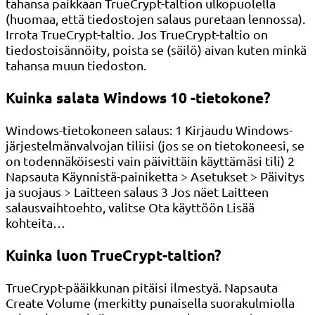
tahansa paikkaan TrueCrypt-taltion ulkopuolella
(huomaa, että tiedostojen salaus puretaan lennossa).
Irrota TrueCrypt-taltio. Jos TrueCrypt-taltio on
tiedostoisännöity, poista se (säilö) aivan kuten minkä
tahansa muun tiedoston.
Kuinka salata Windows 10 -tietokone?
Windows-tietokoneen salaus: 1 Kirjaudu Windows-
järjestelmänvalvojan tiliisi (jos se on tietokoneesi, se
on todennäköisesti vain päivittäin käyttämäsi tili) 2
Napsauta Käynnistä-painiketta > Asetukset > Päivitys
ja suojaus > Laitteen salaus 3 Jos näet Laitteen
salausvaihtoehto, valitse Ota käyttöön Lisää
kohteita…
Kuinka luon TrueCrypt-taltion?
TrueCrypt-pääikkunan pitäisi ilmestyä. Napsauta
Create Volume (merkitty punaisella suorakulmiolla