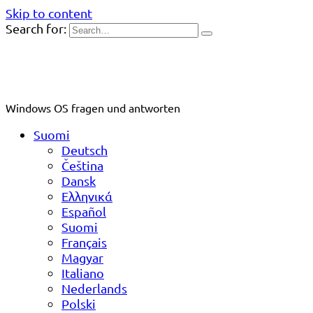
Skip to content
Search for:
Windows OS fragen und antworten
Suomi
Deutsch
Čeština
Dansk
Ελληνικά
Español
Suomi
Français
Magyar
Italiano
Nederlands
Polski