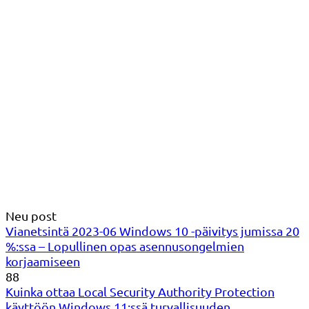
Neu post
Vianetsintä 2023-06 Windows 10 -päivitys jumissa 20
%:ssa – Lopullinen opas asennusongelmien
korjaamiseen
88
Kuinka ottaa Local Security Authority Protection
käyttöön Windows 11:ssä turvallisuuden