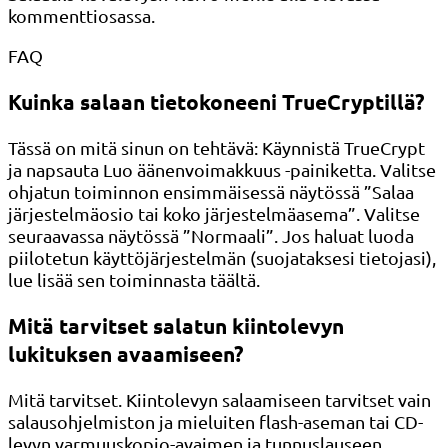
kommenttiosassa.
FAQ
Kuinka salaan tietokoneeni TrueCryptillä?
Tässä on mitä sinun on tehtävä: Käynnistä TrueCrypt
ja napsauta Luo äänenvoimakkuus -painiketta. Valitse
ohjatun toiminnon ensimmäisessä näytössä ”Salaa
järjestelmäosio tai koko järjestelmäasema”. Valitse
seuraavassa näytössä ”Normaali”. Jos haluat luoda
piilotetun käyttöjärjestelmän (suojataksesi tietojasi),
lue lisää sen toiminnasta täältä.
Mitä tarvitset salatun kiintolevyn
lukituksen avaamiseen?
Mitä tarvitset. Kiintolevyn salaamiseen tarvitset vain
salausohjelmiston ja mieluiten flash-aseman tai CD-
levyn varmuuskopio-avaimen ja tunnuslauseen