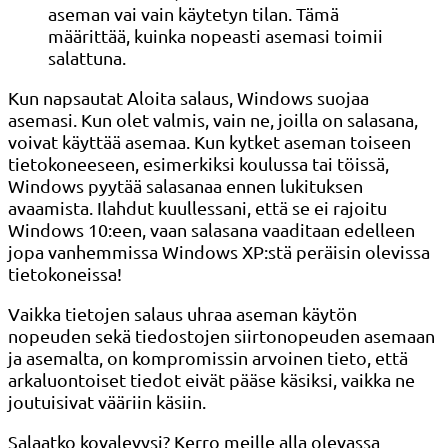
aseman vai vain käytetyn tilan. Tämä
määrittää, kuinka nopeasti asemasi toimii
salattuna.
Kun napsautat Aloita salaus, Windows suojaa
asemasi. Kun olet valmis, vain ne, joilla on salasana,
voivat käyttää asemaa. Kun kytket aseman toiseen
tietokoneeseen, esimerkiksi koulussa tai töissä,
Windows pyytää salasanaa ennen lukituksen
avaamista. Ilahdut kuullessani, että se ei rajoitu
Windows 10:een, vaan salasana vaaditaan edelleen
jopa vanhemmissa Windows XP:stä peräisin olevissa
tietokoneissa!
Vaikka tietojen salaus uhraa aseman käytön
nopeuden sekä tiedostojen siirtonopeuden asemaan
ja asemalta, on kompromissin arvoinen tieto, että
arkaluontoiset tiedot eivät pääse käsiksi, vaikka ne
joutuisivat vääriin käsiin.
Salaatko kovalevysi? Kerro meille alla olevassa