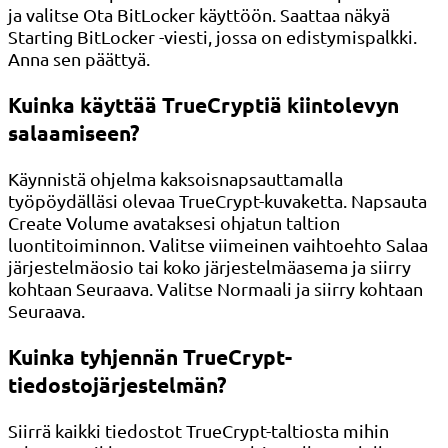
ja valitse Ota BitLocker käyttöön. Saattaa näkyä
Starting BitLocker -viesti, jossa on edistymispalkki.
Anna sen päättyä.
Kuinka käyttää TrueCryptiä kiintolevyn
salaamiseen?
Käynnistä ohjelma kaksoisnapsauttamalla
työpöydälläsi olevaa TrueCrypt-kuvaketta. Napsauta
Create Volume avataksesi ohjatun taltion
luontitoiminnon. Valitse viimeinen vaihtoehto Salaa
järjestelmäosio tai koko järjestelmäasema ja siirry
kohtaan Seuraava. Valitse Normaali ja siirry kohtaan
Seuraava.
Kuinka tyhjennän TrueCrypt-
tiedostojärjestelmän?
Siirrä kaikki tiedostot TrueCrypt-taltiosta mihin