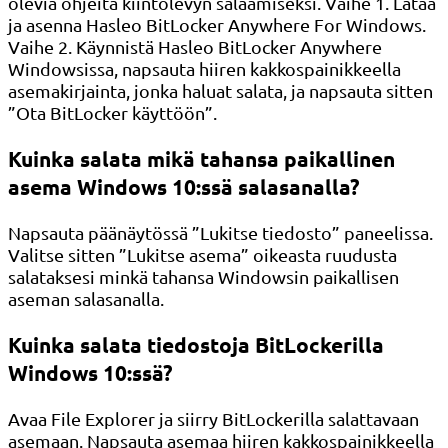
olevia ohjeita kiintolevyn salaamiseksi. Vaihe 1. Lataa
ja asenna Hasleo BitLocker Anywhere For Windows.
Vaihe 2. Käynnistä Hasleo BitLocker Anywhere
Windowsissa, napsauta hiiren kakkospainikkeella
asemakirjainta, jonka haluat salata, ja napsauta sitten
”Ota BitLocker käyttöön”.
Kuinka salata mikä tahansa paikallinen
asema Windows 10:ssä salasanalla?
Napsauta päänäytössä ”Lukitse tiedosto” paneelissa.
Valitse sitten ”Lukitse asema” oikeasta ruudusta
salataksesi minkä tahansa Windowsin paikallisen
aseman salasanalla.
Kuinka salata tiedostoja BitLockerilla
Windows 10:ssä?
Avaa File Explorer ja siirry BitLockerilla salattavaan
asemaan. Napsauta asemaa hiiren kakkospainikkeella