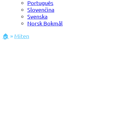
Português
Slovenčina
Svenska
Norsk Bokmål
🏠
»
Miten