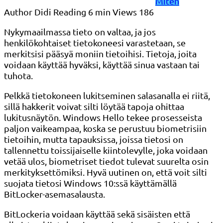
Miten
Author
Didi
Reading
6 min
Views
186
Nykymaailmassa tieto on valtaa, ja jos
henkilökohtaiset tietokoneesi varastetaan, se
merkitsisi pääsyä moniin tietoihisi. Tietoja, joita
voidaan käyttää hyväksi, käyttää sinua vastaan ​​tai
tuhota.
Pelkkä tietokoneen lukitseminen salasanalla ei riitä,
sillä hakkerit voivat silti löytää tapoja ohittaa
lukitusnäytön. Windows Hello tekee prosesseista
paljon vaikeampaa, koska se perustuu biometrisiin
tietoihin, mutta tapauksissa, joissa tietosi on
tallennettu toissijaiselle kiintolevylle, joka voidaan
vetää ulos, biometriset tiedot tulevat suurelta osin
merkityksettömiksi. Hyvä uutinen on, että voit silti
suojata tietosi Windows 10:ssä käyttämällä
BitLocker-asemasalausta.
BitLockeria voidaan käyttää sekä sisäisten että