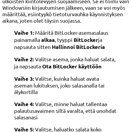
ulkoisten kiintolevyjen suojaamiseen. Se ei toimi vain
Windowsiin kirjautumisen jälkeen, vaan se voi myös
määrittää, esiintyykö tietoturvauhka käynnistyksen
aikana, joten olet täysin suojassa.
Vaihe 1:
Määritä BitLocker-asemasalaus
alkaa
BitLocker
painamalla
, tyyppi
ja
Hallinnoi BitLockeria
napsauta sitten
Vaihe 2:
Valitse asema, jonka haluat salata,
Ota BitLocker käyttöön
ja napsauta
Vaihe 3:
Valitse, kuinka haluat avata
aseman lukituksen, joko salasanalla tai
älykortilla
Vaihe 4:
Valitse, minne haluat tallentaa
palautusavaimen siltä varalta, että unohdat
salasanasi
Vaihe 5:
Valitse, haluatko salata koko