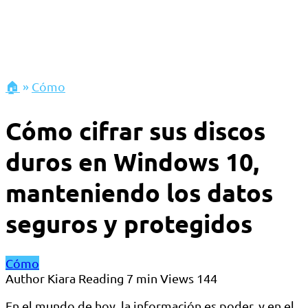
🏠
»
Cómo
Cómo cifrar sus discos
duros en Windows 10,
manteniendo los datos
seguros y protegidos
Cómo
Author
Kiara
Reading
7 min
Views
144
En el mundo de hoy, la información es poder, y en el