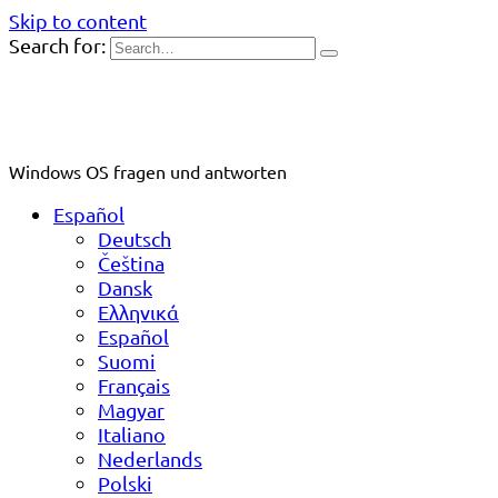
Skip to content
Search for:
Windows OS fragen und antworten
Español
Deutsch
Čeština
Dansk
Ελληνικά
Español
Suomi
Français
Magyar
Italiano
Nederlands
Polski