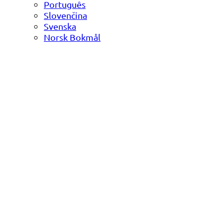
Português
Slovenčina
Svenska
Norsk Bokmål