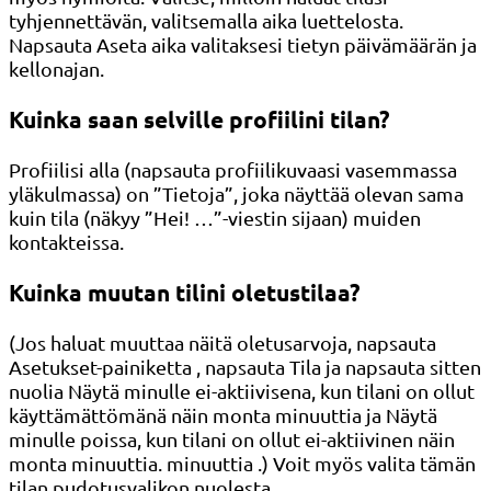
tyhjennettävän, valitsemalla aika luettelosta.
Napsauta Aseta aika valitaksesi tietyn päivämäärän ja
kellonajan.
Kuinka saan selville profiilini tilan?
Profiilisi alla (napsauta profiilikuvaasi vasemmassa
yläkulmassa) on ”Tietoja”, joka näyttää olevan sama
kuin tila (näkyy ”Hei! …”-viestin sijaan) muiden
kontakteissa.
Kuinka muutan tilini oletustilaa?
(Jos haluat muuttaa näitä oletusarvoja, napsauta
Asetukset-painiketta , napsauta Tila ja napsauta sitten
nuolia Näytä minulle ei-aktiivisena, kun tilani on ollut
käyttämättömänä näin monta minuuttia ja Näytä
minulle poissa, kun tilani on ollut ei-aktiivinen näin
monta minuuttia. minuuttia .) Voit myös valita tämän
tilan pudotusvalikon nuolesta.