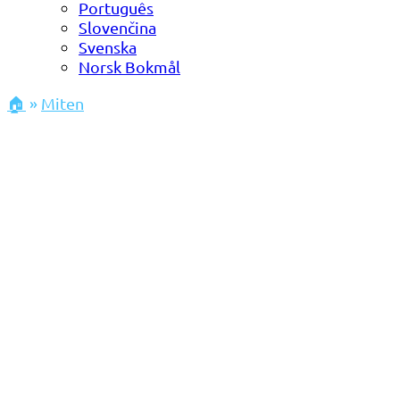
Português
Slovenčina
Svenska
Norsk Bokmål
🏠
»
Miten