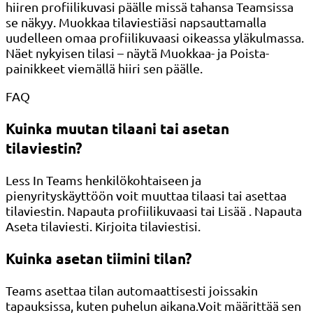
hiiren profiilikuvasi päälle missä tahansa Teamsissa
se näkyy. Muokkaa tilaviestiäsi napsauttamalla
uudelleen omaa profiilikuvaasi oikeassa yläkulmassa.
Näet nykyisen tilasi – näytä Muokkaa- ja Poista-
painikkeet viemällä hiiri sen päälle.
FAQ
Kuinka muutan tilaani tai asetan
tilaviestin?
Less In Teams henkilökohtaiseen ja
pienyrityskäyttöön voit muuttaa tilaasi tai asettaa
tilaviestin. Napauta profiilikuvaasi tai Lisää . Napauta
Aseta tilaviesti. Kirjoita tilaviestisi.
Kuinka asetan tiimini tilan?
Teams asettaa tilan automaattisesti joissakin
tapauksissa, kuten puhelun aikana.Voit määrittää sen