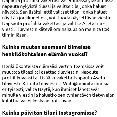
Napauta profiilikuvakettasi vasemmassa yläkulmassa,
napauta nykyistä tilaasi ja valitse tila, jonka haluat
näyttää. Sen lisäksi, että valitset tilan, jonka haluat
näyttää joukkueellesi, voit luoda näytettävän viestin.
Napsauta profiilikuvakettasi ja valitse Aseta tila -
viesti. Tilaviestin kätevä ominaisuus on mainita (@)
tiimin jäsen.
Kuinka muutan asemaani tiimeissä
henkilökohtaisen elämän vuoksi?
Henkilökohtaista elämääsi varten Teamsissa voit
muuttaa tilaasi tai asettaa tilaviestin. Napauta
profiilikuvaasi tai Lisää-kuvaketta. Napauta Aseta
tilaviesti. Kirjoita tilaviestisi. Voit @mainita ihmisiä
erityisesti, valita Näytä, kun ihmiset lähettävät
minulle viestin ja haluatko sen tyhjentävän tietyn ajan
kuluttua vai ei koskaan poistuvan.
Kuinka päivitän tilani Instagramissa?