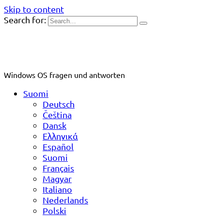
Skip to content
Search for:
Windows OS fragen und antworten
Suomi
Deutsch
Čeština
Dansk
Ελληνικά
Español
Suomi
Français
Magyar
Italiano
Nederlands
Polski