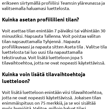
erikseen siirtymällä profiiliisi Teamsin yläreunassa ja
valitsemalla haluamasi luettelosta.
Kuinka asetan profiililleni tilan?
Voit asettaa tilan enintään 7 päiväksi tai vähintään 30
minuutiksi. Napsauta Tallenna. Voit poistaa valitun
tilan napsauttamalla Tyhjennä . Napauta
profiilikuvaasi ja napauta sitten Aseta tila . Valitse tila
luettelosta tai luo uusi tila napauttamalla
tekstiruutua. Voit lisätä luetteloon jopa 5
tilavaihtoehtoa, jotta ne ovat nopeasti käytettävissä.
Kuinka voin lisätä tilavaihtoehtoja
luetteloon?
Voit lisätä luetteloon enintään viisi tilavaihtoehtoa,
jotta ne ovat nopeasti käytettävissä. Jokaisen tilan
enimmäispituus on 75 merkkiä, ja se voi sisältää
myös hymiöitä. Valitse, milloin haluat tilasi