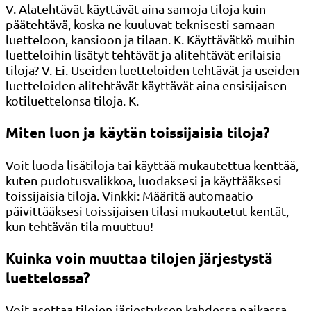
V. Alatehtävät käyttävät aina samoja tiloja kuin
päätehtävä, koska ne kuuluvat teknisesti samaan
luetteloon, kansioon ja tilaan. K. Käyttävätkö muihin
luetteloihin lisätyt tehtävät ja alitehtävät erilaisia ​​
tiloja? V. Ei. Useiden luetteloiden tehtävät ja useiden
luetteloiden alitehtävät käyttävät aina ensisijaisen
kotiluettelonsa tiloja. K.
Miten luon ja käytän toissijaisia ​​tiloja?
Voit luoda lisätiloja tai käyttää mukautettua kenttää,
kuten pudotusvalikkoa, luodaksesi ja käyttääksesi
toissijaisia ​​tiloja. Vinkki: Määritä automaatio
päivittääksesi toissijaisen tilasi mukautetut kentät,
kun tehtävän tila muuttuu!
Kuinka voin muuttaa tilojen järjestystä
luettelossa?
Voit asettaa tilojen järjestyksen kahdessa paikassa.