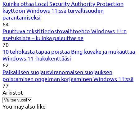
Kuinka ottaa Local Security Authority Protection
käyttöön Windows 11:ssä turvallisuuden
parantamiseksi
64
Puuttuva tekstitiedostovaihtoehto Windows 11:n
asetuksista – kuinka palauttaa se
70
10 tehokasta tapaa poistaa Bing-kuvake ja mukauttaa
Windows 11 -hakukenttääsi
62
Paikallisen suojausviranomaisen suojauksen
poistamisen ongelman korjaaminen Windows 11:ssä
77
Arkistot
You may also like