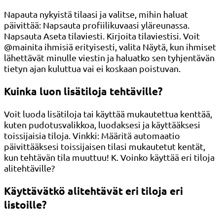
Napauta nykyistä tilaasi ja valitse, mihin haluat
päivittää: Napsauta profiilikuvaasi yläreunassa.
Napsauta Aseta tilaviesti. Kirjoita tilaviestisi. Voit
@mainita ihmisiä erityisesti, valita Näytä, kun ihmiset
lähettävät minulle viestin ja haluatko sen tyhjentävän
tietyn ajan kuluttua vai ei koskaan poistuvan.
Kuinka luon lisätiloja tehtäville?
Voit luoda lisätiloja tai käyttää mukautettua kenttää,
kuten pudotusvalikkoa, luodaksesi ja käyttääksesi
toissijaisia ​​tiloja. Vinkki: Määritä automaatio
päivittääksesi toissijaisen tilasi mukautetut kentät,
kun tehtävän tila muuttuu! K. Voinko käyttää eri tiloja
alitehtäville?
Käyttävätkö alitehtävät eri tiloja eri
listoille?