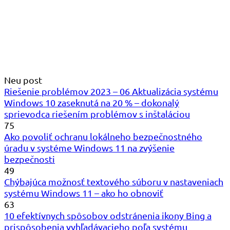
Neu post
Riešenie problémov 2023 – 06 Aktualizácia systému
Windows 10 zaseknutá na 20 % – dokonalý
sprievodca riešením problémov s inštaláciou
75
Ako povoliť ochranu lokálneho bezpečnostného
úradu v systéme Windows 11 na zvýšenie
bezpečnosti
49
Chýbajúca možnosť textového súboru v nastaveniach
systému Windows 11 – ako ho obnoviť
63
10 efektívnych spôsobov odstránenia ikony Bing a
prispôsobenia vyhľadávacieho poľa systému