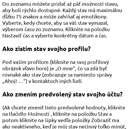
Do zoznamu môžete pridať až päť možností stavu,
aby boli rýchlo dostupné. Každý stav má maximálnu
dĺžku 75 znakov a môže zahŕňať aj emotikony.
Vyberte, kedy chcete, aby sa váš stav vymazal,
výberom času zo zoznamu. Kliknite na položku
Nastaviť čas a vyberte konkrétny dátum a čas.
Ako zistím stav svojho profilu?
Pod vaším profilom (kliknite na svoj profilový
obrázok vľavo hore) je „O mne“, čo sa zdá byť
rovnaké ako stav (zobrazuje sa namiesto správy
„Ahoj! …“) v kontaktoch iných ľudí.
Ako zmením predvolený stav svojho účtu?
(Ak chcete zmeniť tieto predvolené hodnoty, kliknite
na tlačidlo Možnosti , kliknite na položku Stav a
potom kliknite na šípky vedľa položky Zobraziť ma
ako neaktívneho, keď je môj stav nečinný toľko minút,