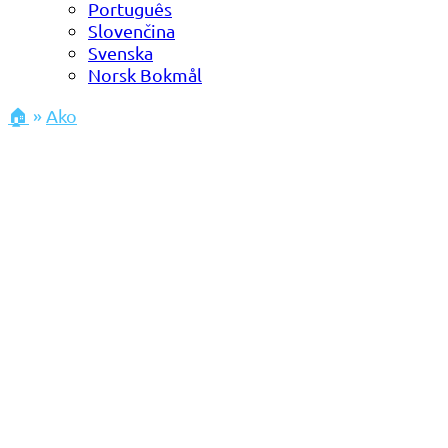
Português
Slovenčina
Svenska
Norsk Bokmål
🏠
»
Ako