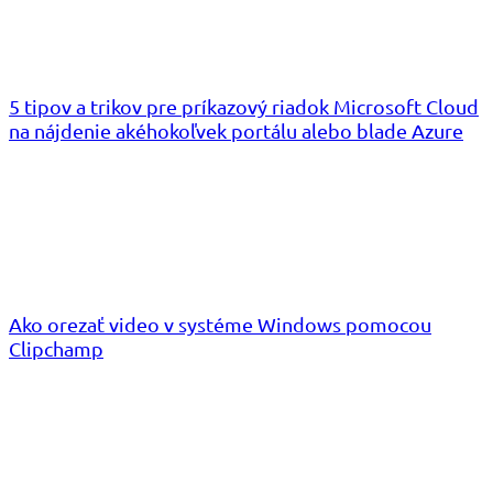
5 tipov a trikov pre príkazový riadok Microsoft Cloud
na nájdenie akéhokoľvek portálu alebo blade Azure
Ako orezať video v systéme Windows pomocou
Clipchamp