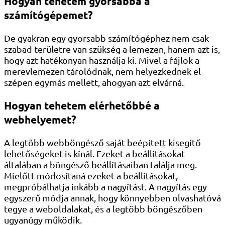
Hogyan tehetem gyorsabbá a
számítógépemet?
De gyakran egy gyorsabb számítógéphez nem csak
szabad területre van szükség a lemezen, hanem azt is,
hogy azt hatékonyan használja ki. Mivel a fájlok a
merevlemezen tárolódnak, nem helyezkednek el
szépen egymás mellett, ahogyan azt elvárná.
Hogyan tehetem elérhetőbbé a
webhelyemet?
A legtöbb webböngésző saját beépített kisegítő
lehetőségeket is kínál. Ezeket a beállításokat
általában a böngésző beállításaiban találja meg.
Mielőtt módosítaná ezeket a beállításokat,
megpróbálhatja inkább a nagyítást. A nagyítás egy
egyszerű módja annak, hogy könnyebben olvashatóvá
tegye a weboldalakat, és a legtöbb böngészőben
ugyanúgy működik.