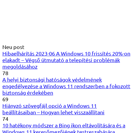
Neu post
Hibaelhárítás 2023-06 A Windows 10 frissítés 20%-on
elakadt – Végső útmutató a telepítési problémák
megoldásához
78
A helyi biztonsági hatóságok védelmének
engedélyezése a Windows 11 rendszerben a fokozott
biztonság érdekében
69
Hiányzó szövegfájl opció a Windows 11
beállításaiban – Hogyan lehet visszaállítani
74
10 hatékony módszer a Bing ikon eltávolítására és a
Windows 11 keresőmezőjének testreszabására