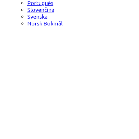
Português
Slovenčina
Svenska
Norsk Bokmål