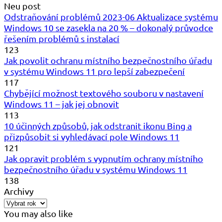
Neu post
Odstraňování problémů 2023-06 Aktualizace systému
Windows 10 se zasekla na 20 % – dokonalý průvodce
řešením problémů s instalací
123
Jak povolit ochranu místního bezpečnostního úřadu
v systému Windows 11 pro lepší zabezpečení
117
Chybějící možnost textového souboru v nastavení
Windows 11 – jak jej obnovit
113
10 účinných způsobů, jak odstranit ikonu Bing a
přizpůsobit si vyhledávací pole Windows 11
121
Jak opravit problém s vypnutím ochrany místního
bezpečnostního úřadu v systému Windows 11
138
Archivy
You may also like