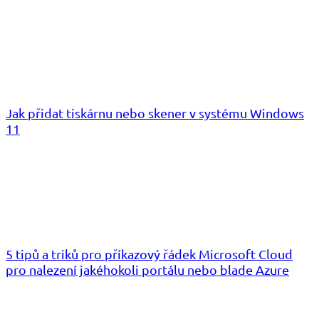
Jak přidat tiskárnu nebo skener v systému Windows
11
5 tipů a triků pro příkazový řádek Microsoft Cloud
pro nalezení jakéhokoli portálu nebo blade Azure