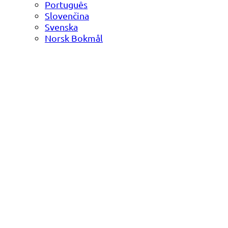
Português
Slovenčina
Svenska
Norsk Bokmål