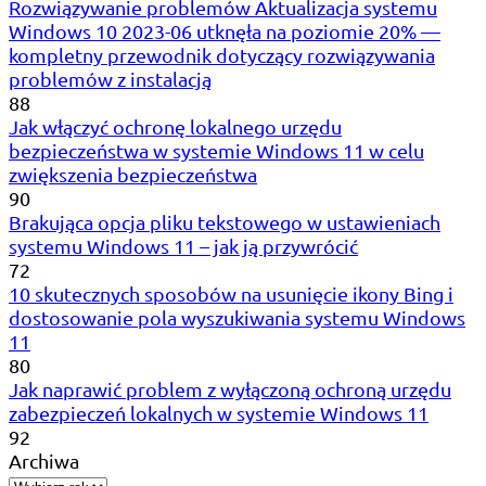
Rozwiązywanie problemów Aktualizacja systemu
Windows 10 2023-06 utknęła na poziomie 20% —
kompletny przewodnik dotyczący rozwiązywania
problemów z instalacją
88
Jak włączyć ochronę lokalnego urzędu
bezpieczeństwa w systemie Windows 11 w celu
zwiększenia bezpieczeństwa
90
Brakująca opcja pliku tekstowego w ustawieniach
systemu Windows 11 – jak ją przywrócić
72
10 skutecznych sposobów na usunięcie ikony Bing i
dostosowanie pola wyszukiwania systemu Windows
11
80
Jak naprawić problem z wyłączoną ochroną urzędu
zabezpieczeń lokalnych w systemie Windows 11
92
Archiwa