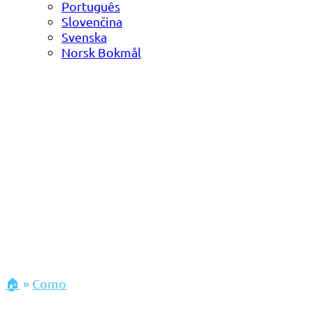
Português
Slovenčina
Svenska
Norsk Bokmål
🏠
»
Como