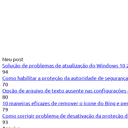
Neu post
Solução de problemas de atualização do Windows 10 20
94
Como habilitar a proteção da autoridade de seguranç
70
Opção de arquivo de texto ausente nas configurações
80
10 maneiras eficazes de remover o ícone do Bing e pe
79
Como corrigir problema de desativação da proteção d
93