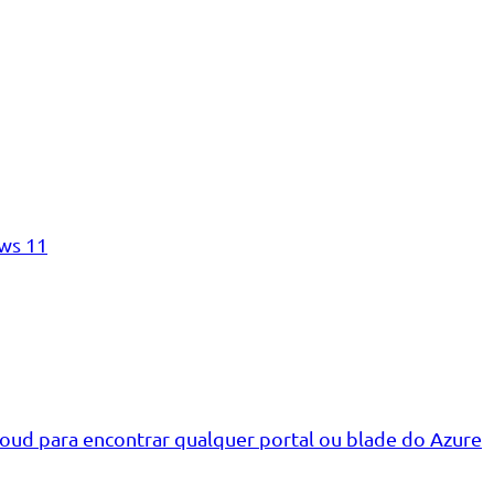
ws 11
loud para encontrar qualquer portal ou blade do Azure