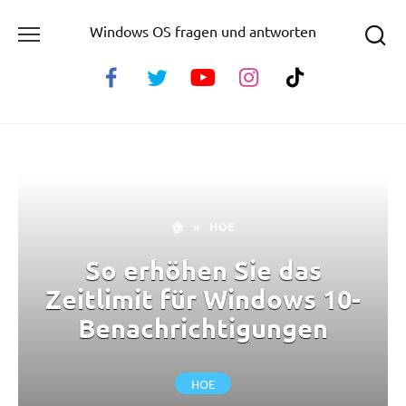
Skip
Windows OS fragen und antworten
to
content
🏠
»
HOE
So erhöhen Sie das
Zeitlimit für Windows 10-
Benachrichtigungen
HOE