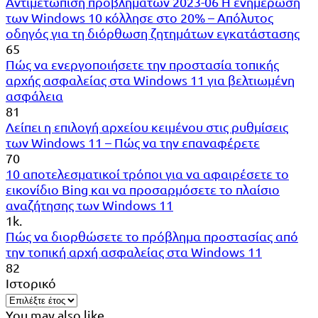
Αντιμετώπιση προβλημάτων 2023-06 Η ενημέρωση
των Windows 10 κόλλησε στο 20% – Απόλυτος
οδηγός για τη διόρθωση ζητημάτων εγκατάστασης
65
Πώς να ενεργοποιήσετε την προστασία τοπικής
αρχής ασφαλείας στα Windows 11 για βελτιωμένη
ασφάλεια
81
Λείπει η επιλογή αρχείου κειμένου στις ρυθμίσεις
των Windows 11 – Πώς να την επαναφέρετε
70
10 αποτελεσματικοί τρόποι για να αφαιρέσετε το
εικονίδιο Bing και να προσαρμόσετε το πλαίσιο
αναζήτησης των Windows 11
1k.
Πώς να διορθώσετε το πρόβλημα προστασίας από
την τοπική αρχή ασφαλείας στα Windows 11
82
Ιστορικό
You may also like