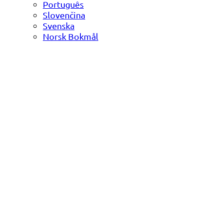
Português
Slovenčina
Svenska
Norsk Bokmål