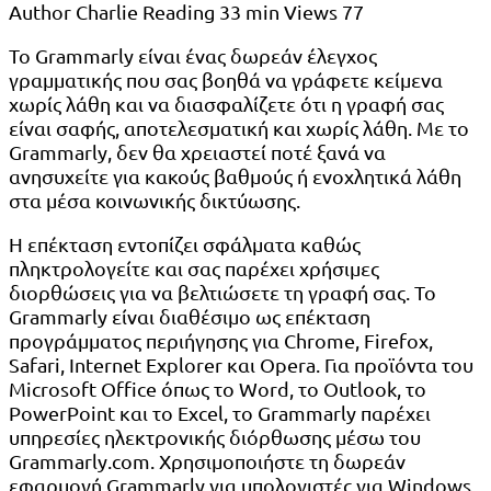
Author
Charlie
Reading
33 min
Views
77
Το Grammarly είναι ένας δωρεάν έλεγχος
γραμματικής που σας βοηθά να γράφετε κείμενα
χωρίς λάθη και να διασφαλίζετε ότι η γραφή σας
είναι σαφής, αποτελεσματική και χωρίς λάθη. Με το
Grammarly, δεν θα χρειαστεί ποτέ ξανά να
ανησυχείτε για κακούς βαθμούς ή ενοχλητικά λάθη
στα μέσα κοινωνικής δικτύωσης.
Η επέκταση εντοπίζει σφάλματα καθώς
πληκτρολογείτε και σας παρέχει χρήσιμες
διορθώσεις για να βελτιώσετε τη γραφή σας. Το
Grammarly είναι διαθέσιμο ως επέκταση
προγράμματος περιήγησης για Chrome, Firefox,
Safari, Internet Explorer και Opera. Για προϊόντα του
Microsoft Office όπως το Word, το Outlook, το
PowerPoint και το Excel, το Grammarly παρέχει
υπηρεσίες ηλεκτρονικής διόρθωσης μέσω του
Grammarly.com. Χρησιμοποιήστε τη δωρεάν
εφαρμογή Grammarly για υπολογιστές για Windows