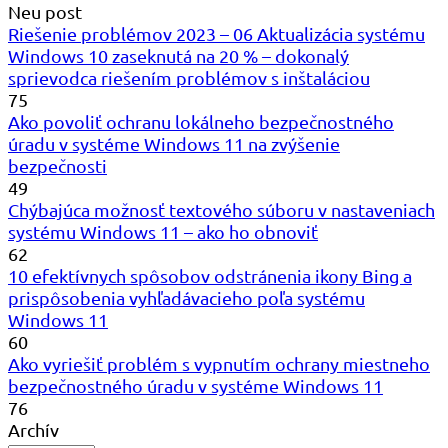
Neu post
Riešenie problémov 2023 – 06 Aktualizácia systému
Windows 10 zaseknutá na 20 % – dokonalý
sprievodca riešením problémov s inštaláciou
75
Ako povoliť ochranu lokálneho bezpečnostného
úradu v systéme Windows 11 na zvýšenie
bezpečnosti
49
Chýbajúca možnosť textového súboru v nastaveniach
systému Windows 11 – ako ho obnoviť
62
10 efektívnych spôsobov odstránenia ikony Bing a
prispôsobenia vyhľadávacieho poľa systému
Windows 11
60
Ako vyriešiť problém s vypnutím ochrany miestneho
bezpečnostného úradu v systéme Windows 11
76
Archív