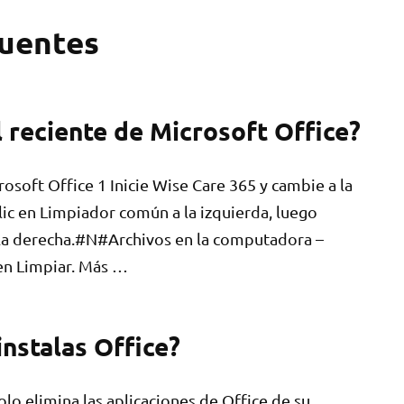
cuentes
l reciente de Microsoft Office?
rosoft Office 1 Inicie Wise Care 365 y cambie a la
lic en Limpiador común a la izquierda, luego
 la derecha.#N#Archivos en la computadora –
en Limpiar. Más …
nstalas Office?
olo elimina las aplicaciones de Office de su