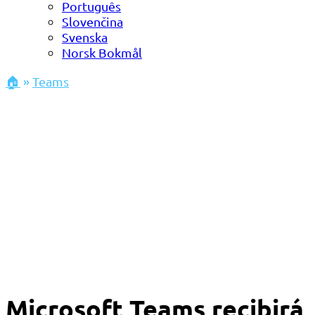
Português
Slovenčina
Svenska
Norsk Bokmål
🏠
»
Teams
Microsoft Teams recibirá