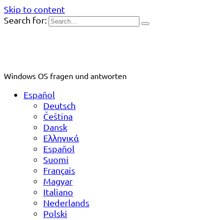
Skip to content
Search for:
Windows OS fragen und antworten
Español
Deutsch
Čeština
Dansk
Ελληνικά
Español
Suomi
Français
Magyar
Italiano
Nederlands
Polski