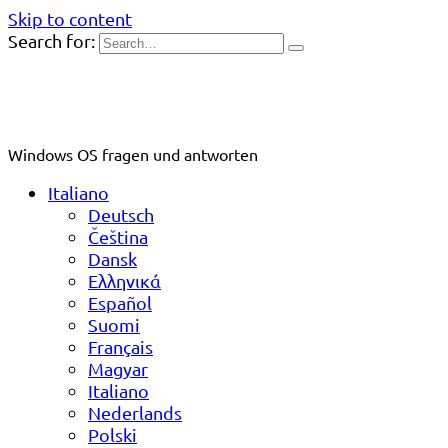
Skip to content
Search for:
Windows OS fragen und antworten
Italiano
Deutsch
Čeština
Dansk
Ελληνικά
Español
Suomi
Français
Magyar
Italiano
Nederlands
Polski