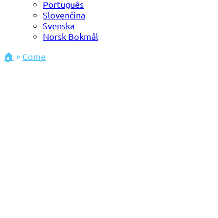
Português
Slovenčina
Svenska
Norsk Bokmål
🏠
»
Come