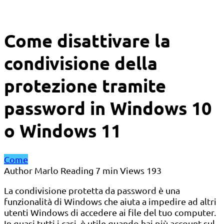
Come disattivare la
condivisione della
protezione tramite
password in Windows 10
o Windows 11
Come
Author
Marlo
Reading
7 min
Views
193
La condivisione protetta da password è una
funzionalità di Windows che aiuta a impedire ad altri
utenti Windows di accedere ai file del tuo computer.
In quasi tutti i casi, è utile quando hai più account sul