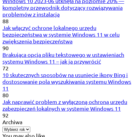
Windows 10 2023-06 utknęła na poziomie 20% —
kompletny przewodnik dotyczący rozwiązywania
problemów z instalacją
88
Jak włączyć ochronę lokalnego urzędu
bezpieczeństwa w systemie Windows 11 w celu
zwiększenia bezpieczeństwa
90
Brakująca opcja pliku tekstowego w ustawieniach
systemu Windows 11 – jak ją przywrócić
72
10 skutecznych sposobów na usunięcie ikony Bing i
dostosowanie pola wyszukiwania systemu Windows
11
80
Jak naprawić problem z wyłączoną ochroną urzędu
zabezpieczeń lokalnych w systemie Windows 11
92
Archiwa
You may also like