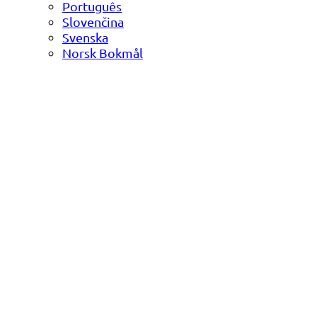
Português
Slovenčina
Svenska
Norsk Bokmål