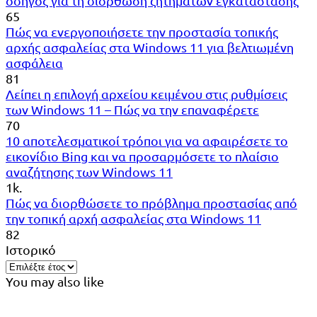
οδηγός για τη διόρθωση ζητημάτων εγκατάστασης
65
Πώς να ενεργοποιήσετε την προστασία τοπικής
αρχής ασφαλείας στα Windows 11 για βελτιωμένη
ασφάλεια
81
Λείπει η επιλογή αρχείου κειμένου στις ρυθμίσεις
των Windows 11 – Πώς να την επαναφέρετε
70
10 αποτελεσματικοί τρόποι για να αφαιρέσετε το
εικονίδιο Bing και να προσαρμόσετε το πλαίσιο
αναζήτησης των Windows 11
1k.
Πώς να διορθώσετε το πρόβλημα προστασίας από
την τοπική αρχή ασφαλείας στα Windows 11
82
Ιστορικό
You may also like