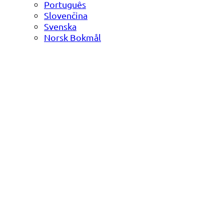
Português
Slovenčina
Svenska
Norsk Bokmål