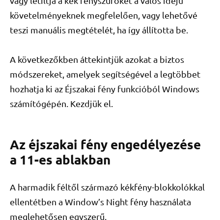
vagy letiltja a kék fényszűrőket a valós idejű
követelményeknek megfelelően, vagy lehetővé
teszi manuális megtételét, ha így állította be.
A következőkben áttekintjük azokat a biztos
módszereket, amelyek segítségével a legtöbbet
hozhatja ki az Éjszakai fény funkcióból Windows
számítógépén. Kezdjük el.
Az éjszakai fény engedélyezése
a 11-es ablakban
A harmadik féltől származó kékfény-blokkolókkal
ellentétben a Window’s Night fény használata
meglehetősen egyszerű.