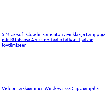
5 Microsoft Cloudin komentorivivinkkiä ja temppuja
minkä tahansa Azure-portaalin tai korttipaikan
löytämiseen
Videon leikkaaminen Windowsissa Clipchampilla