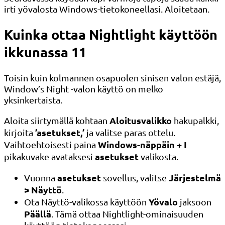
irti yövalosta Windows-tietokoneellasi. Aloitetaan.
Kuinka ottaa Nightlight käyttöön
ikkunassa 11
Toisin kuin kolmannen osapuolen sinisen valon estäjä,
Window’s Night -valon käyttö on melko
yksinkertaista.
Aloitusvalikko
Aloita siirtymällä kohtaan
hakupalkki,
’asetukset,’
kirjoita
ja valitse paras ottelu.
Windows-näppäin + I
Vaihtoehtoisesti paina
asetukset
pikakuvake avataksesi
valikosta.
asetukset
Järjestelmä
Vuonna
sovellus, valitse
> Näyttö
.
Yövalo
Ota Näyttö-valikossa käyttöön
jaksoon
Päällä
. Tämä ottaa Nightlight-ominaisuuden