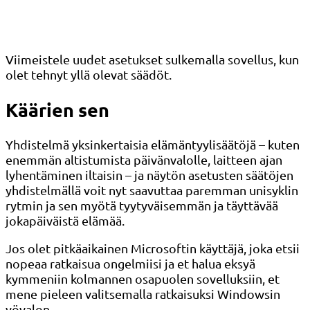
Viimeistele uudet asetukset sulkemalla sovellus, kun
olet tehnyt yllä olevat säädöt.
Käärien sen
Yhdistelmä yksinkertaisia ​​elämäntyylisäätöjä – kuten
enemmän altistumista päivänvalolle, laitteen ajan
lyhentäminen iltaisin – ja näytön asetusten säätöjen
yhdistelmällä voit nyt saavuttaa paremman unisyklin
rytmin ja sen myötä tyytyväisemmän ja täyttävää
jokapäiväistä elämää.
Jos olet pitkäaikainen Microsoftin käyttäjä, joka etsii
nopeaa ratkaisua ongelmiisi ja et halua eksyä
kymmeniin kolmannen osapuolen sovelluksiin, et
mene pieleen valitsemalla ratkaisuksi Windowsin
yövalon.