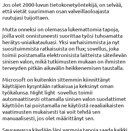
Jos olet 2000-luvun tietokonetyöntekijä, on selvää,
että vietät suurimman osan valveillaoloajasta
ruutujasi tuijottaen.
Mutta onneksi on olemassa lukemattomia tapoja,
joilla voit onnistuneesti suorittaa työsi tuhoamatta
herätys-uniaikatauluasi. Yksi varhaisimmista ja nyt
suosituimmista ratkaisuista on flux; sovellus, joka
toimii poistamalla elektronisista laitteista säteilevän
sinisen valon, mikä tutkimusten mukaan on ihmisten
terveyden pitkän aikavälin heikkenemisen taustalla.
Microsoft on kuitenkin sittemmin kiinnittänyt
käyttäjien kysyntään ratkaisua ja keksinyt oman
työkalunsa. Night light -sovellus toimii
automaattisesti ottamalla sinisen valon suodattimet
käyttöön tai poistamalla ne käytöstä reaaliaikaisten
vaatimusten mukaisesti tai voit tehdä sen
manuaalisesti, jos olet määrittänyt sen.
Seuraavassa käydään läpi varmoja tapoja saada kaikki