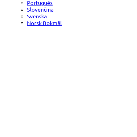
Português
Slovenčina
Svenska
Norsk Bokmål