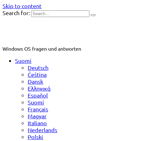
Skip to content
Search for:
Windows OS fragen und antworten
Suomi
Deutsch
Čeština
Dansk
Ελληνικά
Español
Suomi
Français
Magyar
Italiano
Nederlands
Polski