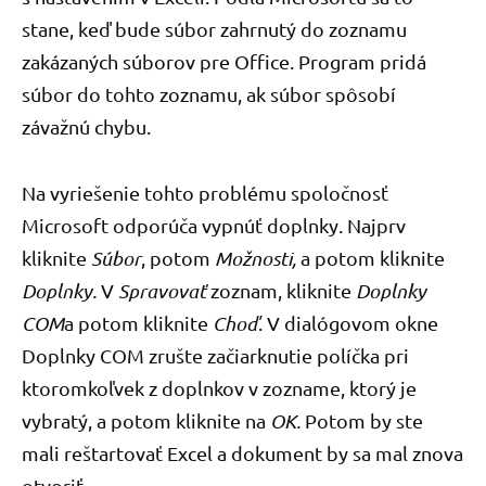
stane, keď bude súbor zahrnutý do zoznamu
zakázaných súborov pre Office. Program pridá
súbor do tohto zoznamu, ak súbor spôsobí
závažnú chybu.
Na vyriešenie tohto problému spoločnosť
Microsoft odporúča vypnúť doplnky. Najprv
kliknite
Súbor
, potom
Možnosti,
a potom kliknite
Doplnky.
V
Spravovať
zoznam, kliknite
Doplnky
COM
a potom kliknite
Choď
. V dialógovom okne
Doplnky COM zrušte začiarknutie políčka pri
ktoromkoľvek z doplnkov v zozname, ktorý je
vybratý, a potom kliknite na
OK.
Potom by ste
mali reštartovať Excel a dokument by sa mal znova
otvoriť.