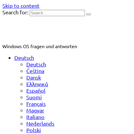
Skip to content
Search for:
Windows OS fragen und antworten
Deutsch
Deutsch
Čeština
Dansk
Ελληνικά
Español
Suomi
Français
Magyar
Italiano
Nederlands
Polski