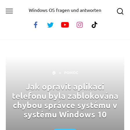
Skip
Windows OS fragen und antworten
to
content
🏠
»
POMOC
Jak opravit aplikaci
telefonu byla zablokována
chybou správce systému v
systému Windows 10