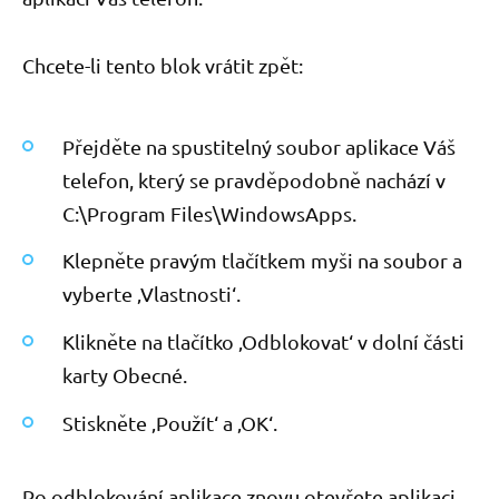
Chcete-li tento blok vrátit zpět:
Přejděte na spustitelný soubor aplikace Váš
telefon, který se pravděpodobně nachází v
C:\Program Files\WindowsApps.
Klepněte pravým tlačítkem myši na soubor a
vyberte ‚Vlastnosti‘.
Klikněte na tlačítko ‚Odblokovat‘ v dolní části
karty Obecné.
Stiskněte ‚Použít‘ a ‚OK‘.
Po odblokování aplikace znovu otevřete aplikaci