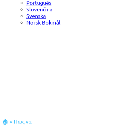
Português
Slovenčina
Svenska
Norsk Bokmål
🏠
»
Πως να