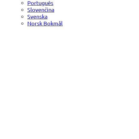
Português
Slovenčina
Svenska
Norsk Bokmål