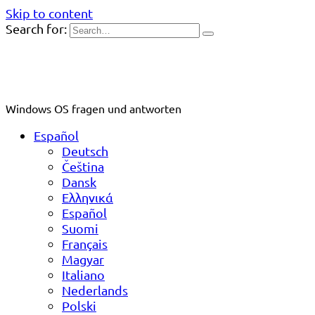
Skip to content
Search for:
Windows OS fragen und antworten
Español
Deutsch
Čeština
Dansk
Ελληνικά
Español
Suomi
Français
Magyar
Italiano
Nederlands
Polski