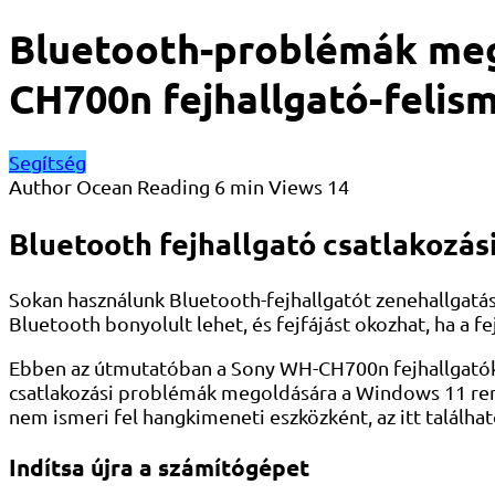
Bluetooth-problémák meg
CH700n fejhallgató-felism
Segítség
Author
Ocean
Reading
6 min
Views
14
Bluetooth fejhallgató csatlakozá
Sokan használunk Bluetooth-fejhallgatót zenehallgatá
Bluetooth bonyolult lehet, és fejfájást okozhat, ha a
Ebben az útmutatóban a Sony WH-CH700n fejhallgatók e
csatlakozási problémák megoldására a Windows 11 rendsz
nem ismeri fel hangkimeneti eszközként, az itt találha
Indítsa újra a számítógépet