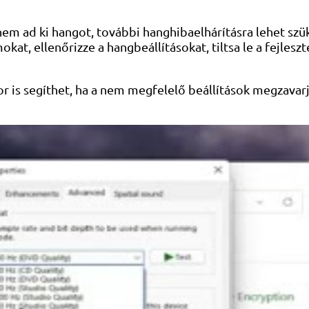
nem ad ki hangot, további hanghibaelhárításra lehet szü
kat, ellenőrizze a hangbeállításokat, tiltsa le a fejlesz
kkor is segíthet, ha a nem megfelelő beállítások megzavar