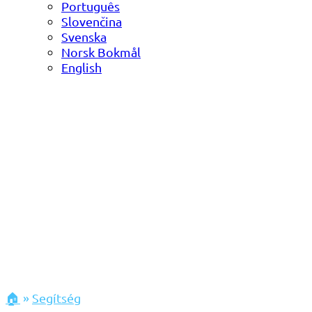
Português
Slovenčina
Svenska
Norsk Bokmål
English
🏠
»
Segítség