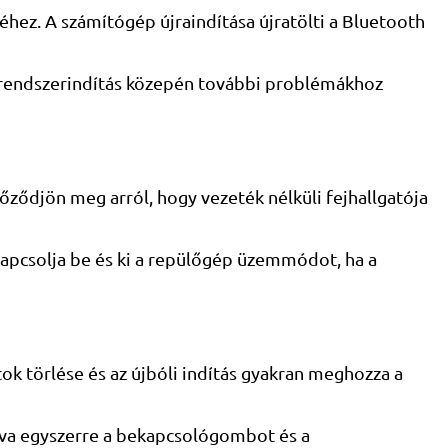
hez. A számítógép újraindítása újratölti a Bluetooth
e a rendszerindítás közepén további problémákhoz
őződjön meg arról, hogy vezeték nélküli fejhallgatója
Kapcsolja be és ki a repülőgép üzemmódot, ha a
ok törlése és az újbóli indítás gyakran meghozza a
omva egyszerre a bekapcsológombot és a