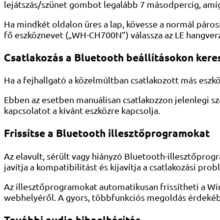
lejátszás/szünet gombot legalább 7 másodpercig, amíg 
Ha mindkét oldalon üres a lap, kövesse a normál párosí
fő eszköznevet („WH-CH700N”) válassza az LE hangverz
Csatlakozás a Bluetooth beállításokon kere
Ha a fejhallgató a közelmúltban csatlakozott más eszk
Ebben az esetben manuálisan csatlakozzon jelenlegi szá
kapcsolatot a kívánt eszközre kapcsolja.
Frissítse a Bluetooth illesztőprogramokat
Az elavult, sérült vagy hiányzó Bluetooth-illesztőprog
javítja a kompatibilitást és kijavítja a csatlakozási pr
Az illesztőprogramokat automatikusan frissítheti a Wi
webhelyéről. A gyors, többfunkciós megoldás érdekében
További audio hibaelhárítás