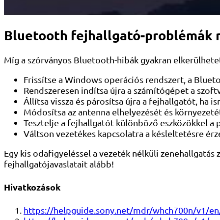
Bluetooth fejhallgató-problémák
Míg a szórványos Bluetooth-hibák gyakran elkerülhetetl
Frissítse a Windows operációs rendszert, a Bluet
Rendszeresen indítsa újra a számítógépet a szoft
Állítsa vissza és párosítsa újra a fejhallgatót, ha 
Módosítsa az antenna elhelyezését és környezeté
Tesztelje a fejhallgatót különböző eszközökkel a
Váltson vezetékes kapcsolatra a késleltetésre ér
Egy kis odafigyeléssel a vezeték nélküli zenehallgatá
fejhallgatójavaslatait alább!
Hivatkozások
https://helpguide.sony.net/mdr/whch700n/v1/e