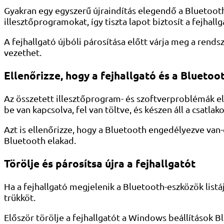
Gyakran egy egyszerű újraindítás elegendő a Bluetoot
illesztőprogramokat, így tiszta lapot biztosít a fejhall
A fejhallgató újbóli párosítása előtt várja meg a rend
vezethet.
Ellenőrizze, hogy a fejhallgató és a Blueto
Az összetett illesztőprogram- és szoftverproblémák elh
be van kapcsolva, fel van töltve, és készen áll a csatlak
Azt is ellenőrizze, hogy a Bluetooth engedélyezve van
Bluetooth elakad.
Törölje és párosítsa újra a fejhallgatót
Ha a fejhallgató megjelenik a Bluetooth-eszközök listá
trükköt.
Először törölje a fejhallgatót a Windows beállítások