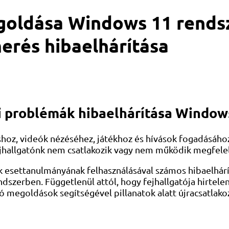
oldása Windows 11 rendsz
erés hibaelhárítása
si problémák hibaelhárítása Window
shoz, videók nézéséhez, játékhoz és hívások fogadásáh
 fejhallgatónk nem csatlakozik vagy nem működik megfele
settanulmányának felhasználásával számos hibaelhárítá
erben. Függetlenül attól, hogy fejhallgatója hirtelen l
tó megoldások segítségével pillanatok alatt újracsatlako