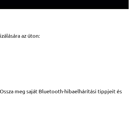
zálására az úton:
Ossza meg saját Bluetooth-hibaelhárítási tippjeit és