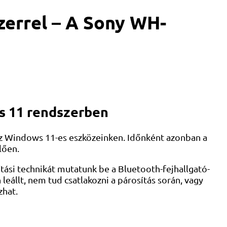
errel – A Sony WH-
s 11 rendszerben
oz Windows 11-es eszközeinken. Időnként azonban a
lően.
si technikát mutatunk be a Bluetooth-fejhallgató-
eállt, nem tud csatlakozni a párosítás során, vagy
zhat.