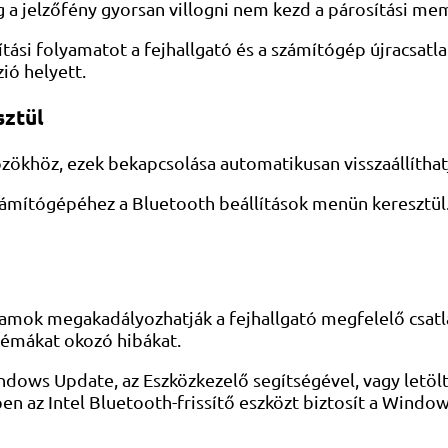
a jelzőfény gyorsan villogni nem kezd a párosítási mem
tási folyamatot a fejhallgató és a számítógép újracsatla
ió helyett.
sztül
özökhöz, ezek bekapcsolása automatikusan visszaállíthat
mítógépéhez a Bluetooth beállítások menün keresztül. Ez
ramok megakadályozhatják a fejhallgató megfelelő csatla
oblémákat okozó hibákat.
ndows Update, az Eszközkezelő segítségével, vagy letölt
 az Intel Bluetooth-frissítő eszközt biztosít a Window