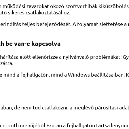
h működési zavarokat okozó szoftverhibák kiküszöbölésé
gató sikeres csatlakoztatásához.
szerindítás teljes befejeződését. A folyamat siettetés
oth be van-e kapcsolva
árítása előtt ellenőrizze a nyilvánvaló problémákat. Gy
ozásra.
-e mind a fejhallgatón, mind a Windows beállításaiban. 
jában, de nem tud csatlakozni, a meglévő párosítási adat
 Bluetooth menüjéből.Ezután a fejhallgatón tartsa leny