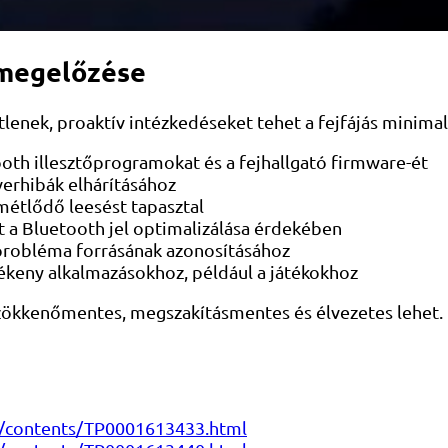
 megelőzése
enek, proaktív intézkedéseket tehet a fejfájás minimali
ooth illesztőprogramokat és a fejhallgató firmware-ét
verhibák elhárításához
ismétlődő leesést tapasztal
t a Bluetooth jel optimalizálása érdekében
 probléma forrásának azonosításához
zékeny alkalmazásokhoz, például a játékokhoz
s zökkenőmentes, megszakításmentes és élvezetes lehet. 
n/contents/TP0001613433.html