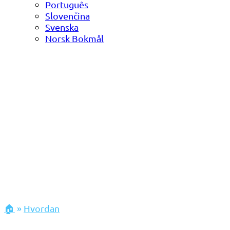
Português
Slovenčina
Svenska
Norsk Bokmål
🏠
»
Hvordan