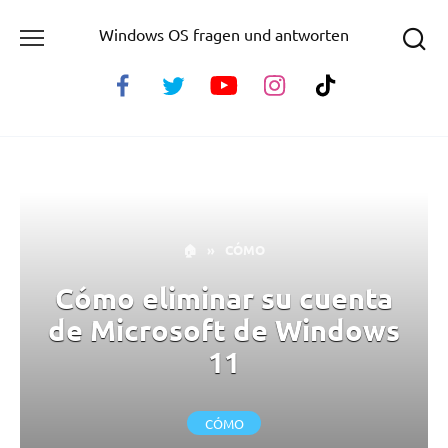
Skip
Windows OS fragen und antworten
to
content
🏠
»
CÓMO
Cómo eliminar su cuenta
de Microsoft de Windows
11
CÓMO