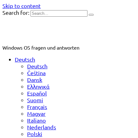
Skip to content
Search for:
Windows OS fragen und antworten
Deutsch
Deutsch
Čeština
Dansk
Ελληνικά
Español
Suomi
Français
Magyar
Italiano
Nederlands
Polski