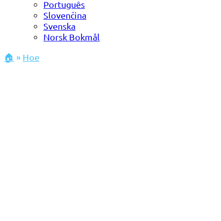
Português
Slovenčina
Svenska
Norsk Bokmål
🏠
»
Hoe