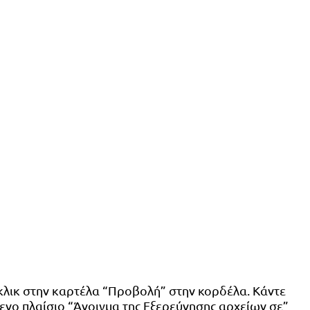
ε κλικ στην καρτέλα “Προβολή” στην κορδέλα. Κάντε
μενο πλαίσιο “Άνοιγμα της Εξερεύνησης αρχείων σε”