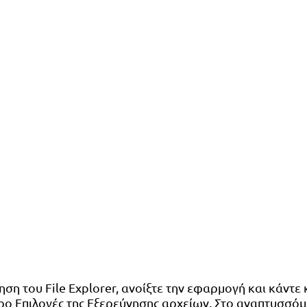
νηση του File Explorer, ανοίξτε την εφαρμογή και κάντ
θυρο Επιλογές της Εξερεύνησης αρχείων. Στο αναπτυσσό