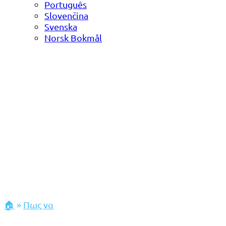
Português
Slovenčina
Svenska
Norsk Bokmål
🏠
»
Πως να