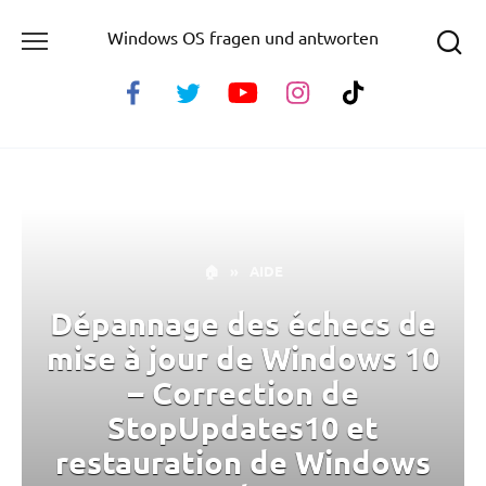
Skip
Windows OS fragen und antworten
to
content
🏠
»
AIDE
Dépannage des échecs de
mise à jour de Windows 10
– Correction de
StopUpdates10 et
restauration de Windows