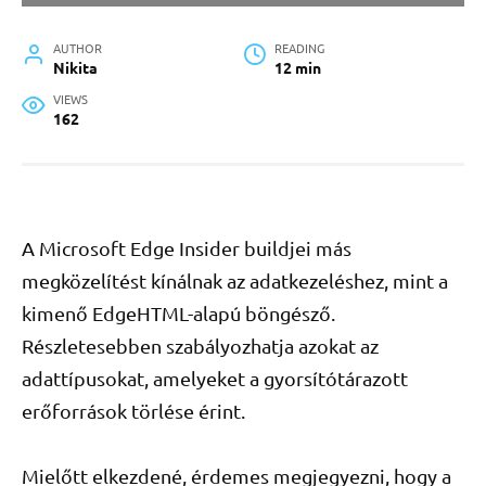
AUTHOR
READING
Nikita
12 min
VIEWS
162
A Microsoft Edge Insider buildjei más
megközelítést kínálnak az adatkezeléshez, mint a
kimenő EdgeHTML-alapú böngésző.
Részletesebben szabályozhatja azokat az
adattípusokat, amelyeket a gyorsítótárazott
erőforrások törlése érint.
Mielőtt elkezdené, érdemes megjegyezni, hogy a