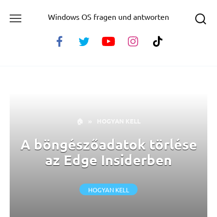
Skip
Windows OS fragen und antworten
to
content
🏠
»
HOGYAN KELL
A böngészőadatok törlése
az Edge Insiderben
HOGYAN KELL