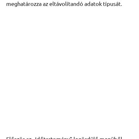
meghatározza az eltávolítandó adatok típusát.
Először az „Időtartomány” legördülő menüből