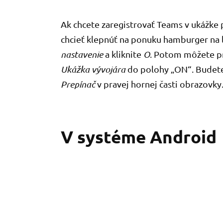
Ak chcete zaregistrovať Teams v ukážke 
chcieť klepnúť na ponuku hamburger na 
nastavenie
a kliknite
O
. Potom môžete pr
Ukážka vývojára
do polohy „ON“. Budete
Prepínač
v pravej hornej časti obrazovky
V systéme Android