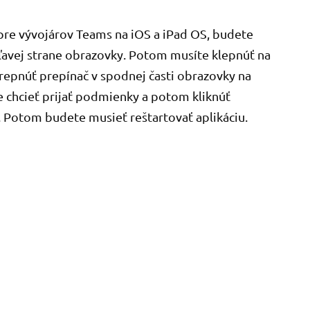
pre vývojárov Teams na iOS a iPad OS, budete
ľavej strane obrazovky. Potom musíte klepnúť na
epnúť prepínač v spodnej časti obrazovky na
 chcieť prijať podmienky a potom kliknúť
. Potom budete musieť reštartovať aplikáciu.