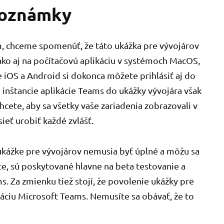
poznámky
, chceme spomenúť, že táto ukážka pre vývojárov
ako aj na počítačovú aplikáciu v systémoch MacOS,
 iOS a Android si dokonca môžete prihlásiť aj do
 inštancie aplikácie Teams do ukážky vývojára však
chcete, aby sa všetky vaše zariadenia zobrazovali v
eť urobiť každé zvlášť.
 ukážke pre vývojárov nemusia byť úplné a môžu sa
te, sú poskytované hlavne na beta testovanie a
. Za zmienku tiež stojí, že povolenie ukážky pre
káciu Microsoft Teams. Nemusíte sa obávať, že to