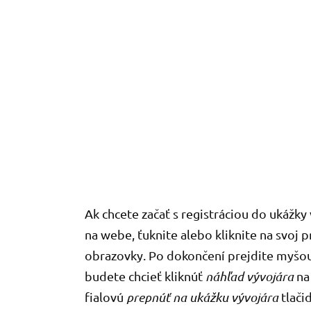
Ak chcete začať s registráciou do ukáž
na webe, ťuknite alebo kliknite na svoj
obrazovky. Po dokončení prejdite myšou
budete chcieť kliknúť
náhľad vývojára
na 
fialovú
prepnúť na ukážku vývojára
tlačid