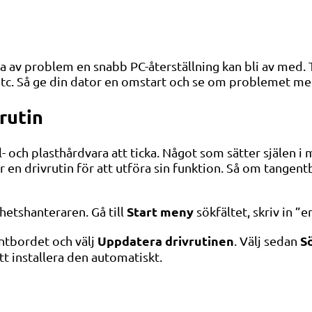
erna av problem en snabb PC-återställning kan bli av m
etc. Så ge din dator en omstart och se om problemet med
rutin
l- och plasthårdvara att ticka. Något som sätter själen i
 en drivrutin för att utföra sin funktion. Så om tangen
Start meny
hetshanteraren. Gå till
sökfältet, skriv in 
Uppdatera drivrutinen
S
ntbordet och välj
. Välj sedan
t installera den automatiskt.