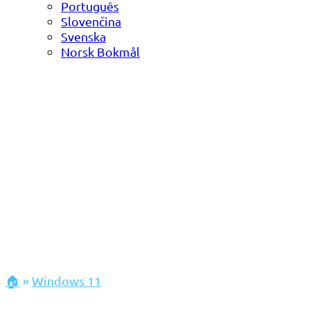
Português
Slovenčina
Svenska
Norsk Bokmål
🏠
»
Windows 11