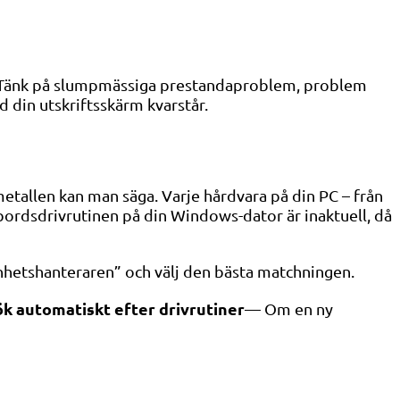
ed. Tänk på slumpmässiga prestandaproblem, problem
 din utskriftsskärm kvarstår.
 metallen kan man säga. Varje hårdvara på din PC – från
tbordsdrivrutinen på din Windows-dator är inaktuell, då
”enhetshanteraren” och välj den bästa matchningen.
ök automatiskt efter drivrutiner
— Om en ny