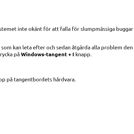
temet inte okänt för att falla för slumpmässiga buggar
 som kan leta efter och sedan åtgärda alla problem den h
Windows-tangent + I
trycka på
knapp.
p på tangentbordets hårdvara.