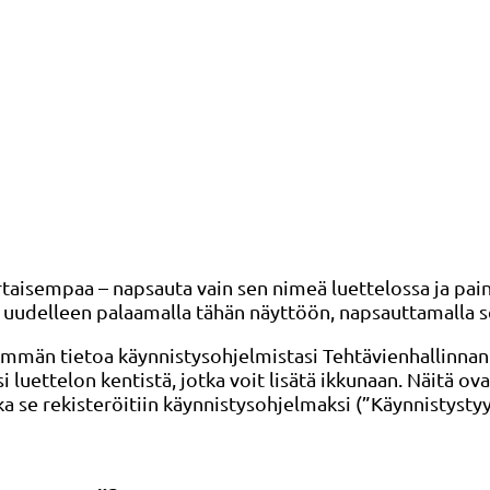
rtaisempaa – napsauta vain sen nimeä luettelossa ja pain
en uudelleen palaamalla tähän näyttöön, napsauttamalla 
emmän tietoa käynnistysohjelmistasi Tehtävienhallinnan 
i luettelon kentistä, jotka voit lisätä ikkunaan. Näitä
a se rekisteröitiin käynnistysohjelmaksi (”Käynnistystyy