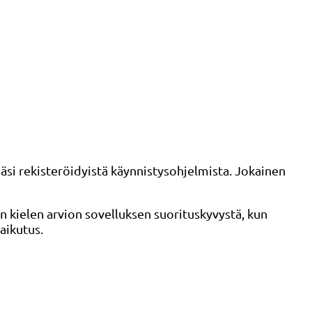
ääsi rekisteröidyistä käynnistysohjelmista. Jokainen
än kielen arvion sovelluksen suorituskyvystä, kun
aikutus.