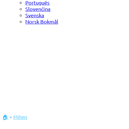
Português
Slovenčina
Svenska
Norsk Bokmål
🏠
»
Miten