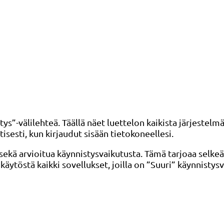
s”-välilehteä. Täällä näet luettelon kaikista järjestelm
isesti, kun kirjaudut sisään tietokoneellesi.
a sekä arvioitua käynnistysvaikutusta. Tämä tarjoaa selke
äytöstä kaikki sovellukset, joilla on ”Suuri” käynnistysv