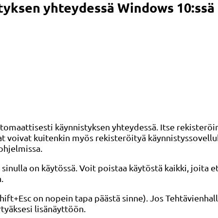
tyksen yhteydessä Windows 10:ssä
maattisesti käynnistyksen yhteydessä. Itse rekisteröi
 voivat kuitenkin myös rekisteröityä käynnistyssovelluks
ohjelmissa.
nulla on käytössä. Voit poistaa käytöstä kaikki, joita e
.
hift+Esc on nopein tapa päästä sinne). Jos Tehtävienhal
rtyäksesi lisänäyttöön.