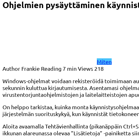
Ohjelmien pysäyttäminen käynnis
Miten
Author
Frankie
Reading
7 min
Views
218
Windows-ohjelmat voidaan rekisteröidä toimimaan auto
sekunnin kuluttua kirjautumisesta. Asentamasi ohjelmat
virustentorjuntaohjelmistojen ja laitelaitteistojen apu
On helppo tarkistaa, kuinka monta käynnistysohjelmaa si
järjestelmän suorituskykyä, kun käynnistät tietokoneen
Aloita avaamalla Tehtävienhallinta (pikanäppäin Ctrl+S
ikkunan alareunassa olevaa ”Lisätietoja” -painiketta sii