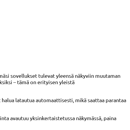
mäsi sovellukset tulevat yleensä näkyviin muutaman
iksi – tämä on erityisen yleistä
t halua latautua automaattisesti, mikä saattaa parantaa
linta avautuu yksinkertaistetussa näkymässä, paina