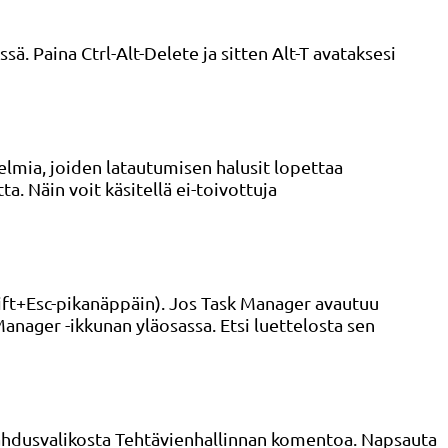
ä. Paina Ctrl-Alt-Delete ja sitten Alt-T avataksesi
lmia, joiden latautumisen halusit lopettaa
a. Näin voit käsitellä ei-toivottuja
ft+Esc-pikanäppäin). Jos Task Manager avautuu
anager -ikkunan yläosassa. Etsi luettelosta sen
nahdusvalikosta Tehtävienhallinnan komentoa. Napsauta