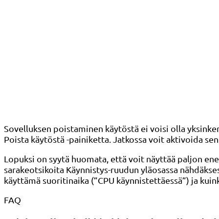
Sovelluksen poistaminen käytöstä ei voisi olla yksinke
Poista käytöstä -painiketta. Jatkossa voit aktivoida s
Lopuksi on syytä huomata, että voit näyttää paljon en
sarakeotsikoita Käynnistys-ruudun yläosassa nähdäkses
käyttämä suoritinaika (”CPU käynnistettäessä”) ja kuink
FAQ