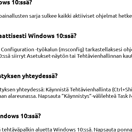
ows 10:ssä?
nallusten sarja sulkee kaikki aktiiviset ohjelmat hetkess
attisesti Windows 10:ssä?
nfiguration -työkalun (msconfig) tarkastellaksesi ohje
ssä siirryt Asetukset-näytön tai Tehtävienhallinnan kautt
styksen yhteydessä?
sen yhteydessä: Käynnistä Tehtävienhallinta (Ctrl+Shi
an alareunassa. Napsauta ”Käynnistys”-välilehteä Task M
indows 10:ssä?
ää tehtäväpalkin aluetta Windows 10:ssä. Napsauta pon