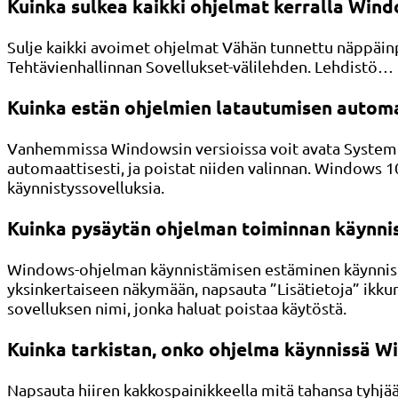
Kuinka sulkea kaikki ohjelmat kerralla Wind
Sulje kaikki avoimet ohjelmat Vähän tunnettu näppäinpai
Tehtävienhallinnan Sovellukset-välilehden. Lehdistö…
Kuinka estän ohjelmien latautumisen automa
Vanhemmissa Windowsin versioissa voit avata System Co
automaattisesti, ja poistat niiden valinnan. Windows 10:
käynnistyssovelluksia.
Kuinka pysäytän ohjelman toiminnan käynni
Windows-ohjelman käynnistämisen estäminen käynnistyk
yksinkertaiseen näkymään, napsauta ”Lisätietoja” ikkun
sovelluksen nimi, jonka haluat poistaa käytöstä.
Kuinka tarkistan, onko ohjelma käynnissä W
Napsauta hiiren kakkospainikkeella mitä tahansa tyhj