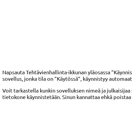
Napsauta Tehtävienhallinta-ikkunan yläosassa ”Käynnisty
sovellus, jonka tila on ”Käytössä”, käynnistyy automaatt
Voit tarkastella kunkin sovelluksen nimeä ja julkaisija
tietokone käynnistetään. Sinun kannattaa ehkä poistaa k