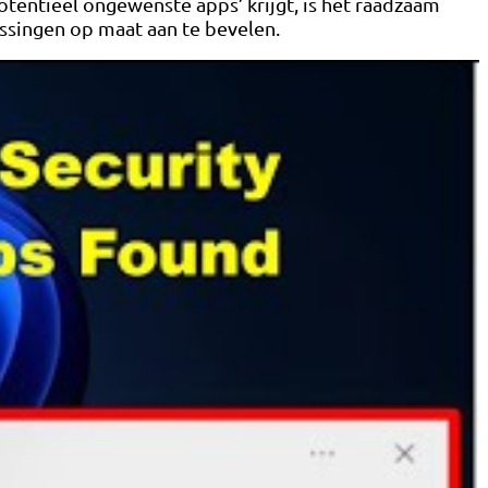
tentieel ongewenste apps’ krijgt, is het raadzaam
ssingen op maat aan te bevelen.