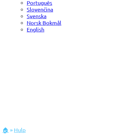
Português
Slovenčina
Svenska
Norsk Bokmål
English
🏠
»
Hulp