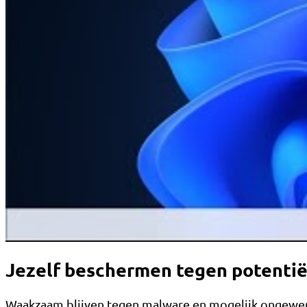
Jezelf beschermen tegen potentië
Waakzaam blijven tegen malware en mogelijk ongewenst