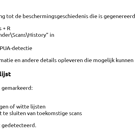
ang tot de beschermingsgeschiedenis die is gegenereerd
 + R
der\Scans\History” in
 PUA-detectie
tie en andere details opleveren die mogelijk kunnen he
ijst
is gemarkeerd:
gen of witte lijsten
 te sluiten van toekomstige scans
t gedetecteerd.