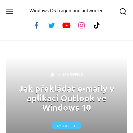
Skip
Windows OS fragen und antworten
to
content
🏠
»
MS OFFICE
Jak překládat e-maily v
aplikaci Outlook ve
Windows 10
MS OFFICE